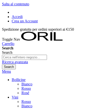
Salta al contenuto
Accedi
Crea un Account
Spedizione gratuita per ordini superiori ai €150
Toggle Nav
Carrello
Search
Search
Ricerca avanzata
Search
Menu
Bollicine
Bianco
Rosso
Rosé
Vini
Rosso
Bianco