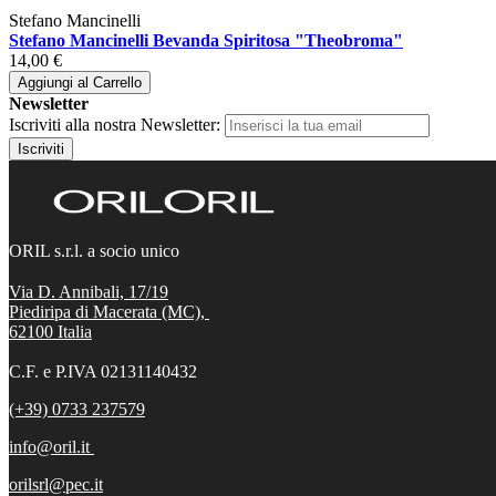
Stefano Mancinelli
Stefano Mancinelli Bevanda Spiritosa "Theobroma"
14,00 €
Aggiungi al Carrello
Newsletter
Iscriviti alla nostra Newsletter:
Iscriviti
ORIL s.r.l. a socio unico
Via D. Annibali, 17/19
Piediripa di Macerata (MC),
62100
Italia
C.F. e P.IVA 02131140432
(+39) 0733 237579
info@oril.it
orilsrl@pec.it