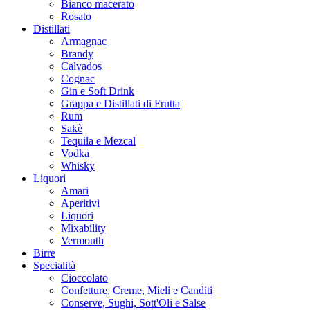
Bianco macerato
Rosato
Distillati
Armagnac
Brandy
Calvados
Cognac
Gin e Soft Drink
Grappa e Distillati di Frutta
Rum
Sakè
Tequila e Mezcal
Vodka
Whisky
Liquori
Amari
Aperitivi
Liquori
Mixability
Vermouth
Birre
Specialità
Cioccolato
Confetture, Creme, Mieli e Canditi
Conserve, Sughi, Sott'Oli e Salse