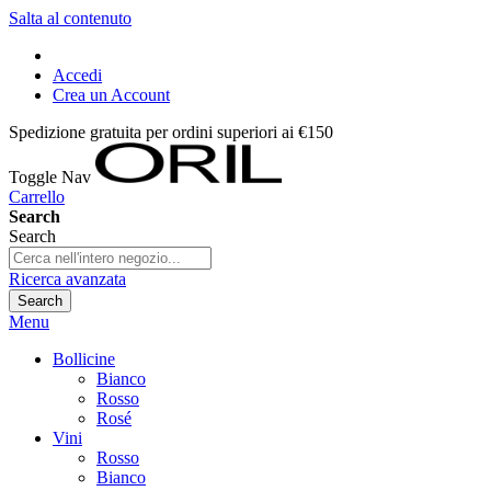
Salta al contenuto
Accedi
Crea un Account
Spedizione gratuita per ordini superiori ai €150
Toggle Nav
Carrello
Search
Search
Ricerca avanzata
Search
Menu
Bollicine
Bianco
Rosso
Rosé
Vini
Rosso
Bianco