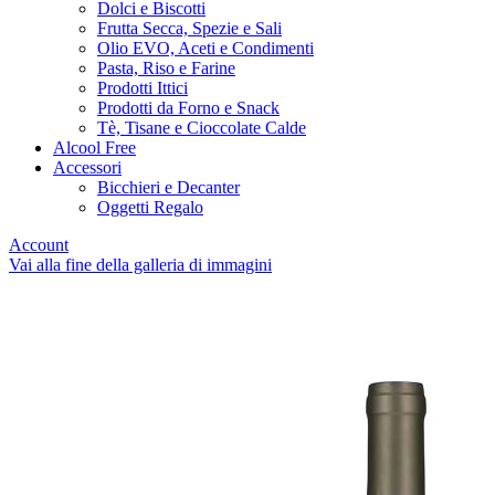
Dolci e Biscotti
Frutta Secca, Spezie e Sali
Olio EVO, Aceti e Condimenti
Pasta, Riso e Farine
Prodotti Ittici
Prodotti da Forno e Snack
Tè, Tisane e Cioccolate Calde
Alcool Free
Accessori
Bicchieri e Decanter
Oggetti Regalo
Account
Vai alla fine della galleria di immagini