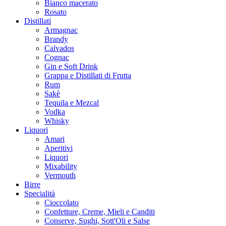
Bianco macerato
Rosato
Distillati
Armagnac
Brandy
Calvados
Cognac
Gin e Soft Drink
Grappa e Distillati di Frutta
Rum
Sakè
Tequila e Mezcal
Vodka
Whisky
Liquori
Amari
Aperitivi
Liquori
Mixability
Vermouth
Birre
Specialità
Cioccolato
Confetture, Creme, Mieli e Canditi
Conserve, Sughi, Sott'Oli e Salse