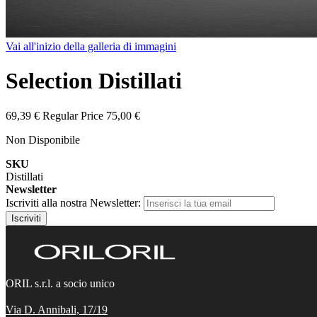
Vai all'inizio della galleria di immagini
Selection Distillati
69,39 €
Regular Price
75,00 €
Non Disponibile
SKU
Distillati
Newsletter
Iscriviti alla nostra Newsletter:
Iscriviti
ORIL s.r.l. a socio unico
Via D. Annibali, 17/19