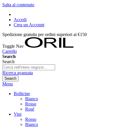
Salta al contenuto
Accedi
Crea un Account
Spedizione gratuita per ordini superiori ai €150
Toggle Nav
Carrello
Search
Search
Ricerca avanzata
Search
Menu
Bollicine
Bianco
Rosso
Rosé
Vini
Rosso
Bianco