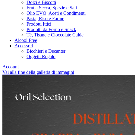
Dolci e Biscotti
Frutta Secca, Spezie e Sali
Olio EVO, Aceti e Condimenti
Pasta, Riso e Farine
Prodotti Ittici
Prodotti da Forno e Snack
Tè, Tisane e Cioccolate Calde
Alcool Free
Accessori
Bicchieri e Decanter
Oggetti Regalo
Account
Vai alla fine della galleria di immagini