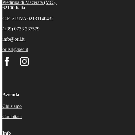
Piediripa di Macerata (MC),
62100
Italia
C.F. e P.IVA 02131140432
(+39) 0733 237579
info@oril.it
orilsrl@pec.it
Azienda
Chi siamo
Contattaci
Info