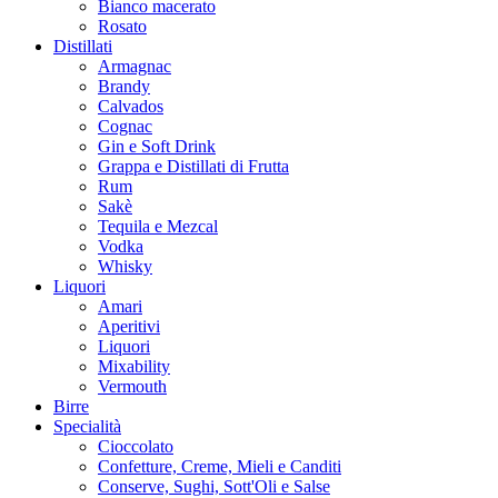
Bianco macerato
Rosato
Distillati
Armagnac
Brandy
Calvados
Cognac
Gin e Soft Drink
Grappa e Distillati di Frutta
Rum
Sakè
Tequila e Mezcal
Vodka
Whisky
Liquori
Amari
Aperitivi
Liquori
Mixability
Vermouth
Birre
Specialità
Cioccolato
Confetture, Creme, Mieli e Canditi
Conserve, Sughi, Sott'Oli e Salse