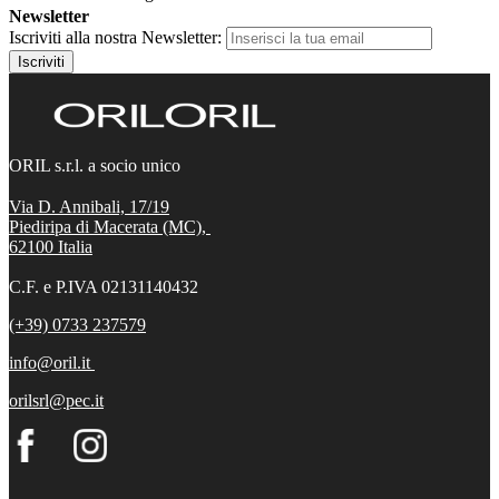
Newsletter
Iscriviti alla nostra Newsletter:
Iscriviti
ORIL s.r.l. a socio unico
Via D. Annibali, 17/19
Piediripa di Macerata (MC),
62100
Italia
C.F. e P.IVA 02131140432
(+39) 0733 237579
info@oril.it
orilsrl@pec.it