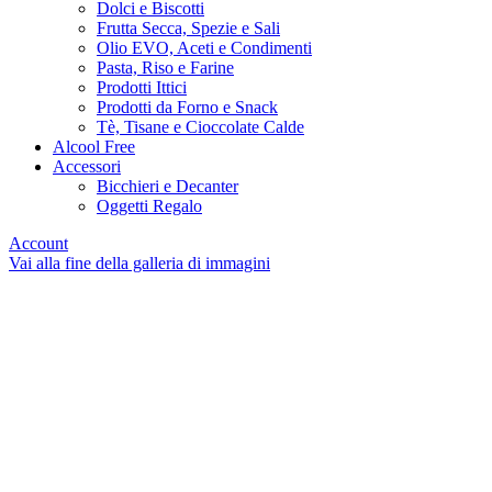
Dolci e Biscotti
Frutta Secca, Spezie e Sali
Olio EVO, Aceti e Condimenti
Pasta, Riso e Farine
Prodotti Ittici
Prodotti da Forno e Snack
Tè, Tisane e Cioccolate Calde
Alcool Free
Accessori
Bicchieri e Decanter
Oggetti Regalo
Account
Vai alla fine della galleria di immagini