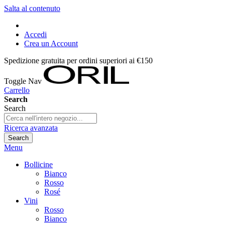
Salta al contenuto
Accedi
Crea un Account
Spedizione gratuita per ordini superiori ai €150
Toggle Nav
Carrello
Search
Search
Ricerca avanzata
Search
Menu
Bollicine
Bianco
Rosso
Rosé
Vini
Rosso
Bianco