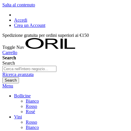
Salta al contenuto
Accedi
Crea un Account
Spedizione gratuita per ordini superiori ai €150
Toggle Nav
Carrello
Search
Search
Ricerca avanzata
Search
Menu
Bollicine
Bianco
Rosso
Rosé
Vini
Rosso
Bianco