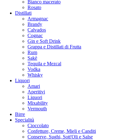
Bianco macerato
Rosato
Distillati
Armagnac
Brandy
Calvados
Cognac
Gin e Soft Drink
Grappa e Distillati di Frutta
Rum
Sakè
Tequila e Mezcal
Vodka
Whisky
Liquori
Amari
Aperitivi
Liquori
Mixability
Vermouth
Birre
Specialità
Cioccolato
Confetture, Creme, Mieli e Canditi
Conserve, Sughi, Sott'Oli e Salse