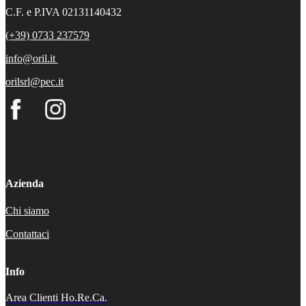
C.F. e P.IVA 02131140432
(+39) 0733 237579
info@oril.it
orilsrl@pec.it
Azienda
Chi siamo
Contattaci
Info
Area Clienti Ho.Re.Ca.