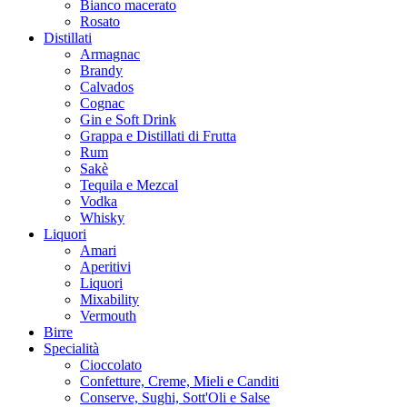
Bianco macerato
Rosato
Distillati
Armagnac
Brandy
Calvados
Cognac
Gin e Soft Drink
Grappa e Distillati di Frutta
Rum
Sakè
Tequila e Mezcal
Vodka
Whisky
Liquori
Amari
Aperitivi
Liquori
Mixability
Vermouth
Birre
Specialità
Cioccolato
Confetture, Creme, Mieli e Canditi
Conserve, Sughi, Sott'Oli e Salse