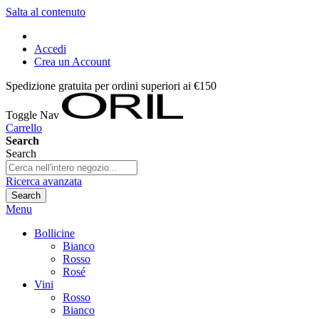
Salta al contenuto
Accedi
Crea un Account
Spedizione gratuita per ordini superiori ai €150
Toggle Nav
Carrello
Search
Search
Ricerca avanzata
Search
Menu
Bollicine
Bianco
Rosso
Rosé
Vini
Rosso
Bianco