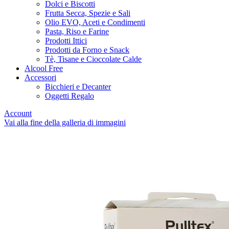
Dolci e Biscotti
Frutta Secca, Spezie e Sali
Olio EVO, Aceti e Condimenti
Pasta, Riso e Farine
Prodotti Ittici
Prodotti da Forno e Snack
Tè, Tisane e Cioccolate Calde
Alcool Free
Accessori
Bicchieri e Decanter
Oggetti Regalo
Account
Vai alla fine della galleria di immagini