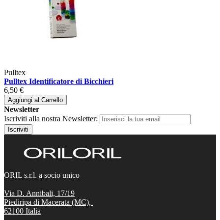
Pulltex
Pulltex Identificatore di Bicchieri
6,50 €
Aggiungi al Carrello
Newsletter
Iscriviti alla nostra Newsletter:
Iscriviti
ORIL s.r.l. a socio unico
Via D. Annibali, 17/19
Piediripa di Macerata (MC),
62100
Italia