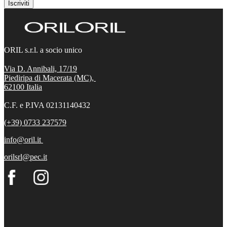
Iscriviti
ORIL s.r.l. a socio unico
Via D. Annibali, 17/19
Piediripa di Macerata (MC),
62100
Italia
C.F. e P.IVA 02131140432
(+39) 0733 237579
info@oril.it
orilsrl@pec.it