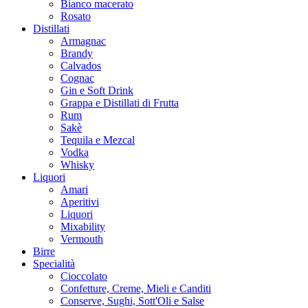
Bianco macerato
Rosato
Distillati
Armagnac
Brandy
Calvados
Cognac
Gin e Soft Drink
Grappa e Distillati di Frutta
Rum
Sakè
Tequila e Mezcal
Vodka
Whisky
Liquori
Amari
Aperitivi
Liquori
Mixability
Vermouth
Birre
Specialità
Cioccolato
Confetture, Creme, Mieli e Canditi
Conserve, Sughi, Sott'Oli e Salse