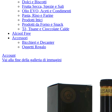
Dolci e Biscotti
Frutta Secca, Spezie e Sali
Olio EVO, Aceti e Condimenti
Pasta, Riso e Farine
Prodotti Ittici
Prodotti da Forno e Snack
Tè, Tisane e Cioccolate Calde
Alcool Free
Accessori
Bicchieri e Decanter
Oggetti Regalo
Account
Vai alla fine della galleria di immagini