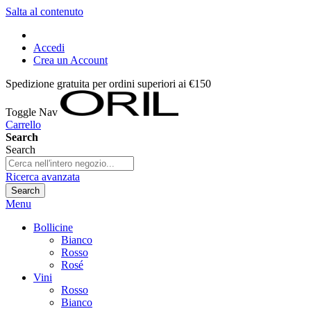
Salta al contenuto
Accedi
Crea un Account
Spedizione gratuita per ordini superiori ai €150
Toggle Nav
Carrello
Search
Search
Ricerca avanzata
Search
Menu
Bollicine
Bianco
Rosso
Rosé
Vini
Rosso
Bianco