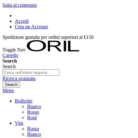
Salta al contenuto
Accedi
Crea un Account
Spedizione gratuita per ordini superiori ai €150
Toggle Nav
Carrello
Search
Search
Ricerca avanzata
Search
Menu
Bollicine
Bianco
Rosso
Rosé
Vini
Rosso
Bianco