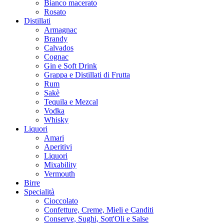
Bianco macerato
Rosato
Distillati
Armagnac
Brandy
Calvados
Cognac
Gin e Soft Drink
Grappa e Distillati di Frutta
Rum
Sakè
Tequila e Mezcal
Vodka
Whisky
Liquori
Amari
Aperitivi
Liquori
Mixability
Vermouth
Birre
Specialità
Cioccolato
Confetture, Creme, Mieli e Canditi
Conserve, Sughi, Sott'Oli e Salse