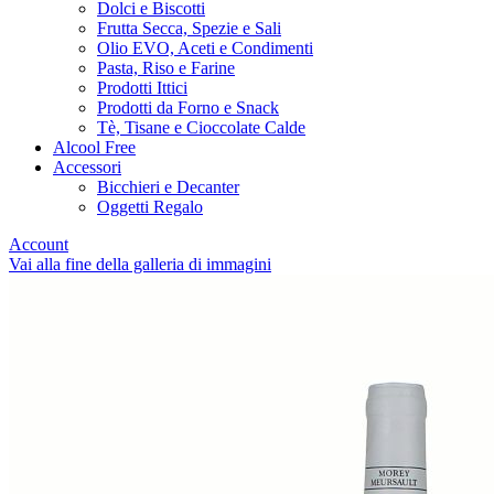
Dolci e Biscotti
Frutta Secca, Spezie e Sali
Olio EVO, Aceti e Condimenti
Pasta, Riso e Farine
Prodotti Ittici
Prodotti da Forno e Snack
Tè, Tisane e Cioccolate Calde
Alcool Free
Accessori
Bicchieri e Decanter
Oggetti Regalo
Account
Vai alla fine della galleria di immagini