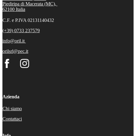
Piediripa di Macerata (MC),
62100
Italia
C.F. e P.IVA 02131140432
(+39) 0733 237579
info@oril.it
orilsrl@pec.it
Azienda
Chi siamo
Contattaci
Info