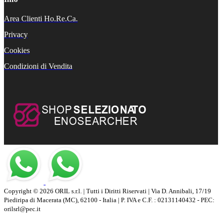
Area Clienti Ho.Re.Ca.
Privacy
Cookies
Condizioni di Vendita
Copyright © 2026 ORIL s.r.l. | Tutti i Diritti Riservati | Via D. Annibali, 17/19
Piediripa di Macerata (MC), 62100 - Italia | P. IVA e C.F. : 02131140432 - PEC:
orilsrl@pec.it