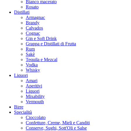
Bianco macerato
Rosato
Distillati
Armagnac
Brandy
Calvados
Cognac
Gin e Soft Drink
Grappa e Distillati di Frutta
Rum
Sakè
Tequila e Mezcal
Vodka
Whisky
Liquori
Amari
Aperitivi
Liquori
Mixability
Vermouth
Birre
Specialità
Cioccolato
Confetture, Creme, Mieli e Canditi
Conserve, Sughi, Sott'Oli e Salse