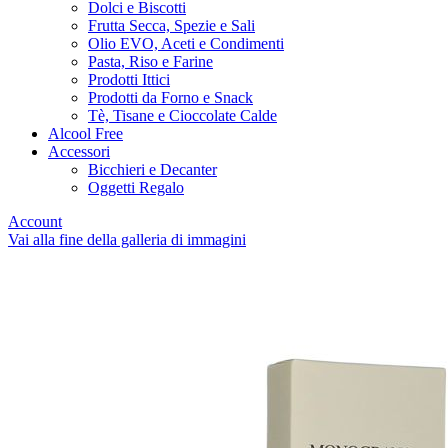
Dolci e Biscotti
Frutta Secca, Spezie e Sali
Olio EVO, Aceti e Condimenti
Pasta, Riso e Farine
Prodotti Ittici
Prodotti da Forno e Snack
Tè, Tisane e Cioccolate Calde
Alcool Free
Accessori
Bicchieri e Decanter
Oggetti Regalo
Account
Vai alla fine della galleria di immagini