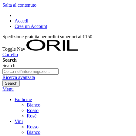
Salta al contenuto
Accedi
Crea un Account
Spedizione gratuita per ordini superiori ai €150
Toggle Nav
Carrello
Search
Search
Ricerca avanzata
Search
Menu
Bollicine
Bianco
Rosso
Rosé
Vini
Rosso
Bianco