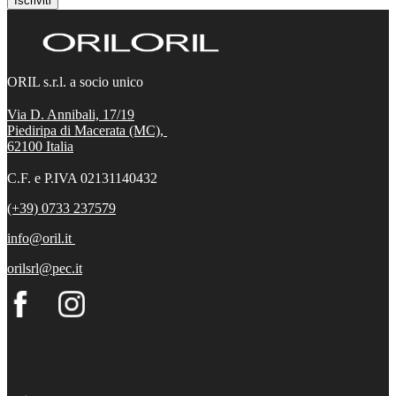
Iscriviti
ORIL s.r.l. a socio unico
Via D. Annibali, 17/19
Piediripa di Macerata (MC),
62100
Italia
C.F. e P.IVA 02131140432
(+39) 0733 237579
info@oril.it
orilsrl@pec.it