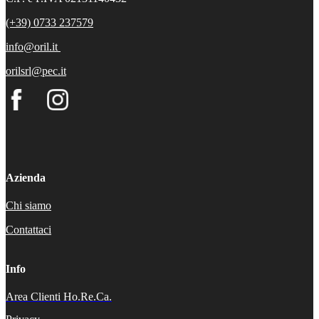
(+39) 0733 237579
info@oril.it
orilsrl@pec.it
Azienda
Chi siamo
Contattaci
Info
Area Clienti Ho.Re.Ca.