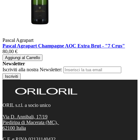
Pascal Agrapart
Pascal Agrapart Champagne AOC Extra Brut - "7 Crus"
80,00 €
Aggiungi al Carrello
Newsletter
Iscriviti alla nostra Newsletter:
Iscriviti
ORIL s.r.l. a socio unico
Via D. Annibali, 17/19
Piediripa di Macerata (MC),
62100
Italia
C.F. e P.IVA 02131140432