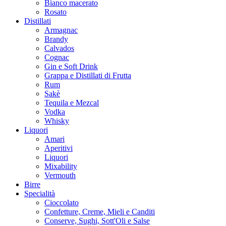
Bianco macerato
Rosato
Distillati
Armagnac
Brandy
Calvados
Cognac
Gin e Soft Drink
Grappa e Distillati di Frutta
Rum
Sakè
Tequila e Mezcal
Vodka
Whisky
Liquori
Amari
Aperitivi
Liquori
Mixability
Vermouth
Birre
Specialità
Cioccolato
Confetture, Creme, Mieli e Canditi
Conserve, Sughi, Sott'Oli e Salse