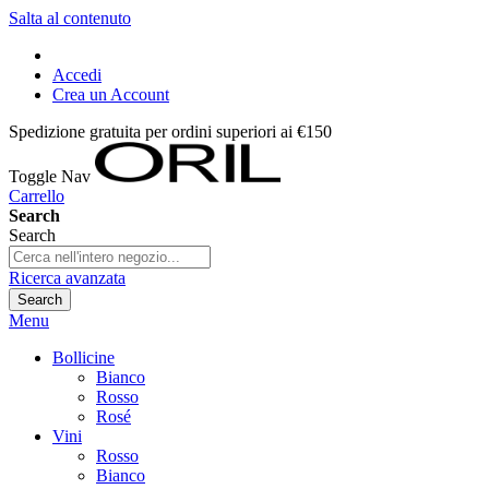
Salta al contenuto
Accedi
Crea un Account
Spedizione gratuita per ordini superiori ai €150
Toggle Nav
Carrello
Search
Search
Ricerca avanzata
Search
Menu
Bollicine
Bianco
Rosso
Rosé
Vini
Rosso
Bianco