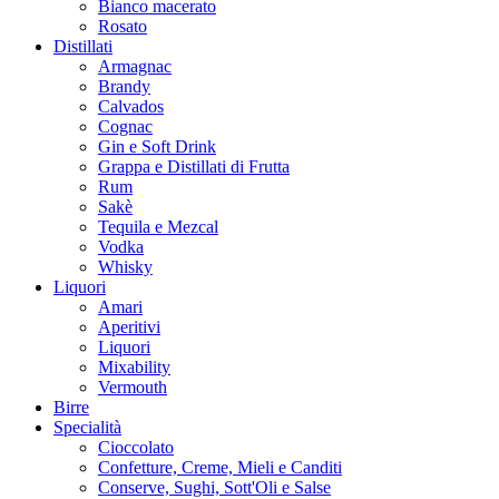
Bianco macerato
Rosato
Distillati
Armagnac
Brandy
Calvados
Cognac
Gin e Soft Drink
Grappa e Distillati di Frutta
Rum
Sakè
Tequila e Mezcal
Vodka
Whisky
Liquori
Amari
Aperitivi
Liquori
Mixability
Vermouth
Birre
Specialità
Cioccolato
Confetture, Creme, Mieli e Canditi
Conserve, Sughi, Sott'Oli e Salse