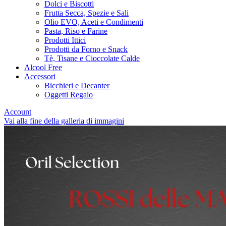
Dolci e Biscotti
Frutta Secca, Spezie e Sali
Olio EVO, Aceti e Condimenti
Pasta, Riso e Farine
Prodotti Ittici
Prodotti da Forno e Snack
Tè, Tisane e Cioccolate Calde
Alcool Free
Accessori
Bicchieri e Decanter
Oggetti Regalo
Account
Vai alla fine della galleria di immagini