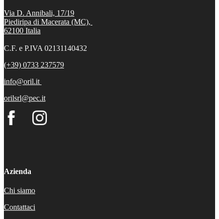
Via D. Annibali, 17/19
Piediripa di Macerata (MC),
62100
Italia
C.F. e P.IVA 02131140432
(+39) 0733 237579
info@oril.it
orilsrl@pec.it
Azienda
Chi siamo
Contattaci