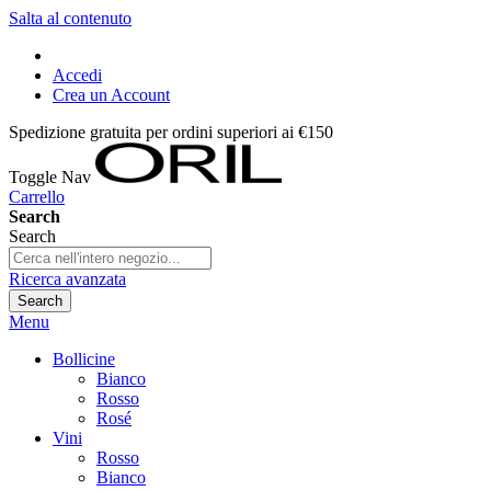
Salta al contenuto
Accedi
Crea un Account
Spedizione gratuita per ordini superiori ai €150
Toggle Nav
Carrello
Search
Search
Ricerca avanzata
Search
Menu
Bollicine
Bianco
Rosso
Rosé
Vini
Rosso
Bianco