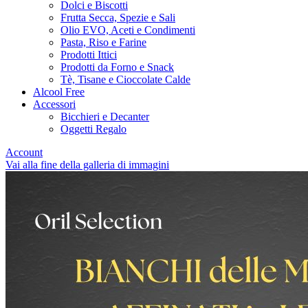
Dolci e Biscotti
Frutta Secca, Spezie e Sali
Olio EVO, Aceti e Condimenti
Pasta, Riso e Farine
Prodotti Ittici
Prodotti da Forno e Snack
Tè, Tisane e Cioccolate Calde
Alcool Free
Accessori
Bicchieri e Decanter
Oggetti Regalo
Account
Vai alla fine della galleria di immagini