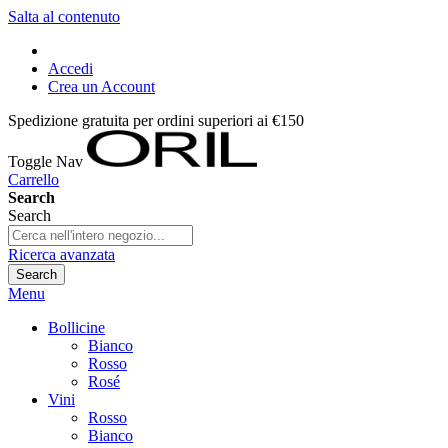
Salta al contenuto
Accedi
Crea un Account
Spedizione gratuita per ordini superiori ai €150
Toggle Nav
Carrello
Search
Search
Ricerca avanzata
Search
Menu
Bollicine
Bianco
Rosso
Rosé
Vini
Rosso
Bianco