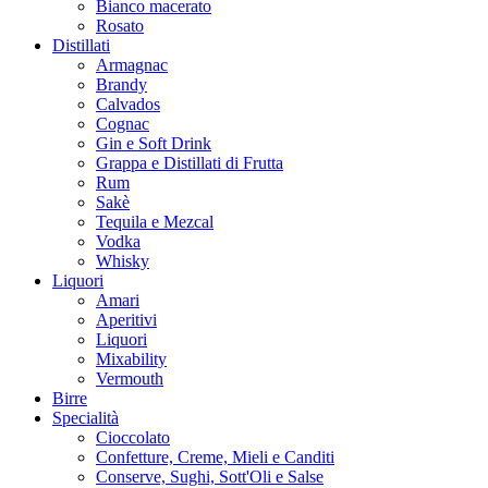
Bianco macerato
Rosato
Distillati
Armagnac
Brandy
Calvados
Cognac
Gin e Soft Drink
Grappa e Distillati di Frutta
Rum
Sakè
Tequila e Mezcal
Vodka
Whisky
Liquori
Amari
Aperitivi
Liquori
Mixability
Vermouth
Birre
Specialità
Cioccolato
Confetture, Creme, Mieli e Canditi
Conserve, Sughi, Sott'Oli e Salse