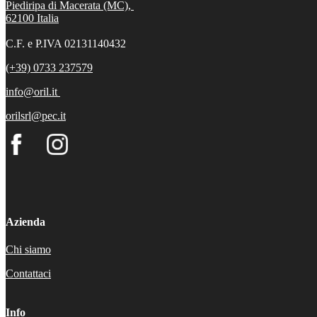
Piediripa di Macerata (MC),
62100
Italia
C.F. e P.IVA 02131140432
(+39) 0733 237579
info@oril.it
orilsrl@pec.it
Azienda
Chi siamo
Contattaci
Info