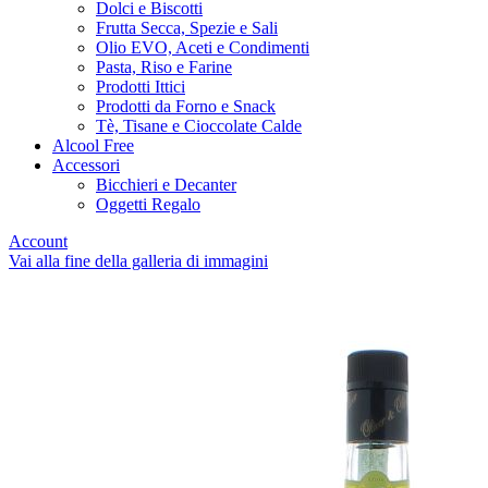
Dolci e Biscotti
Frutta Secca, Spezie e Sali
Olio EVO, Aceti e Condimenti
Pasta, Riso e Farine
Prodotti Ittici
Prodotti da Forno e Snack
Tè, Tisane e Cioccolate Calde
Alcool Free
Accessori
Bicchieri e Decanter
Oggetti Regalo
Account
Vai alla fine della galleria di immagini