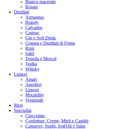
Bianco macerato
Rosato
Distillati
Armagnac
Brandy
Calvados
Cognac
Gin e Soft Drink
Grappa e Distillati di Frutta
Rum
Sakè
Tequila e Mezcal
Vodka
Whisky
Liquori
Amari
Aperitivi
Liquori
Mixability
Vermouth
Birre
Specialità
Cioccolato
Confetture, Creme, Mieli e Canditi
Conserve, Sughi, Sott'Oli e Salse