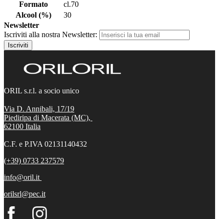
Formato
cl.70
Alcool (%)
30
Newsletter
Iscriviti alla nostra Newsletter:
Iscriviti
ORIL s.r.l. a socio unico
Via D. Annibali, 17/19
Piediripa di Macerata (MC),
62100
Italia
C.F. e P.IVA 02131140432
(+39) 0733 237579
info@oril.it
orilsrl@pec.it