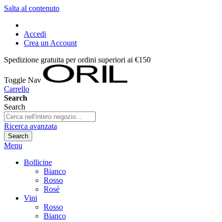
Salta al contenuto
Accedi
Crea un Account
Spedizione gratuita per ordini superiori ai €150
Toggle Nav
Carrello
Search
Search
Ricerca avanzata
Search
Menu
Bollicine
Bianco
Rosso
Rosé
Vini
Rosso
Bianco