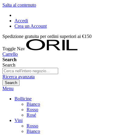
Salta al contenuto
Accedi
Crea un Account
Spedizione gratuita per ordini superiori ai €150
Toggle Nav
Carrello
Search
Search
Ricerca avanzata
Search
Menu
Bollicine
Bianco
Rosso
Rosé
Vini
Rosso
Bianco