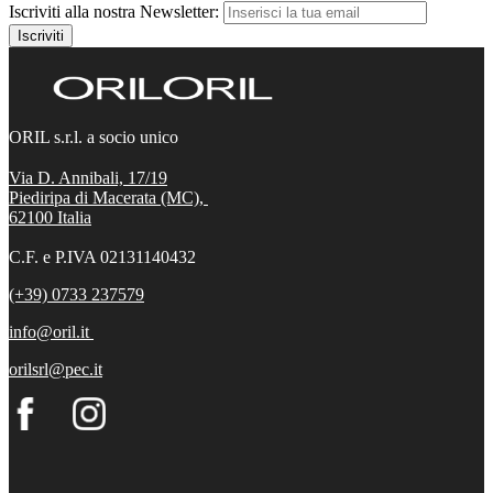
Iscriviti alla nostra Newsletter:
Iscriviti
ORIL s.r.l. a socio unico
Via D. Annibali, 17/19
Piediripa di Macerata (MC),
62100
Italia
C.F. e P.IVA 02131140432
(+39) 0733 237579
info@oril.it
orilsrl@pec.it