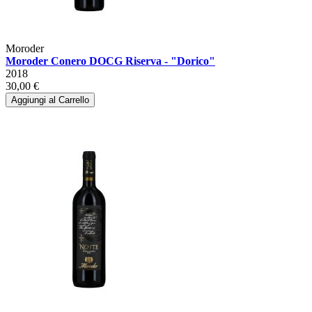
Moroder
Moroder Conero DOCG Riserva - "Dorico"
2018
30,00 €
Aggiungi al Carrello