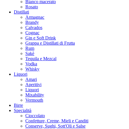
Bianco macerato
Rosato
Distillati
Armagnac
Brandy
Calvados
Cognac
Gin e Soft Drink
Grappa e Distillati di Frutta
Rum
Sakè
Tequila e Mezcal
Vodka
Whisky
Liquori
Amari
Aperitivi
Liquori
Mixability
Vermouth
Birre
Specialità
Cioccolato
Confetture, Creme, Mieli e Canditi
Conserve, Sughi, Sott'Oli e Salse