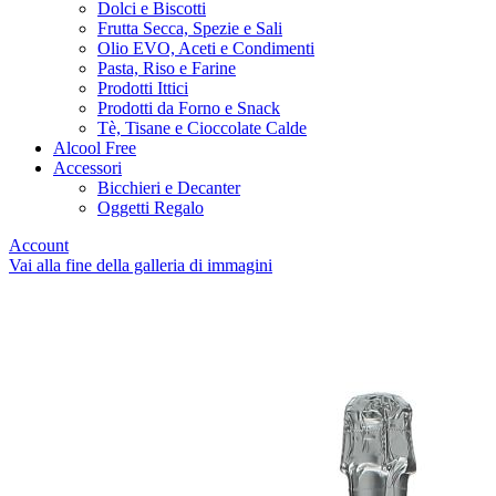
Dolci e Biscotti
Frutta Secca, Spezie e Sali
Olio EVO, Aceti e Condimenti
Pasta, Riso e Farine
Prodotti Ittici
Prodotti da Forno e Snack
Tè, Tisane e Cioccolate Calde
Alcool Free
Accessori
Bicchieri e Decanter
Oggetti Regalo
Account
Vai alla fine della galleria di immagini