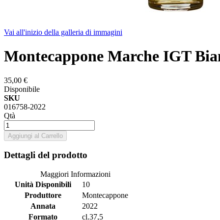
Vai all'inizio della galleria di immagini
Montecappone Marche IGT Bian
35,00 €
Disponibile
SKU
016758-2022
Qtà
Aggiungi al Carrello
Dettagli del prodotto
Maggiori Informazioni
Unità Disponibili
10
Produttore
Montecappone
Annata
2022
Formato
cl.37,5