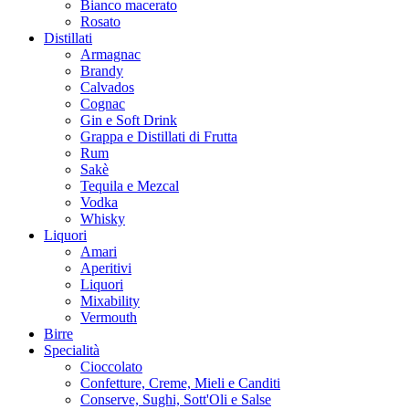
Bianco macerato
Rosato
Distillati
Armagnac
Brandy
Calvados
Cognac
Gin e Soft Drink
Grappa e Distillati di Frutta
Rum
Sakè
Tequila e Mezcal
Vodka
Whisky
Liquori
Amari
Aperitivi
Liquori
Mixability
Vermouth
Birre
Specialità
Cioccolato
Confetture, Creme, Mieli e Canditi
Conserve, Sughi, Sott'Oli e Salse