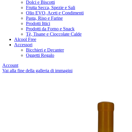
Dolci e Biscotti
Frutta Secca, Spezie e Sali
Olio EVO, Aceti e Condimenti
Pasta, Riso e Farine
Prodotti Ittici
Prodotti da Forno e Snack
Tè, Tisane e Cioccolate Calde
Alcool Free
Accessori
Bicchieri e Decanter
Oggetti Regalo
Account
Vai alla fine della galleria di immagini