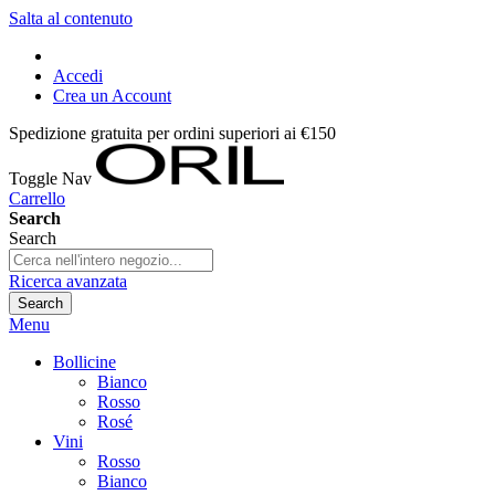
Salta al contenuto
Accedi
Crea un Account
Spedizione gratuita per ordini superiori ai €150
Toggle Nav
Carrello
Search
Search
Ricerca avanzata
Search
Menu
Bollicine
Bianco
Rosso
Rosé
Vini
Rosso
Bianco