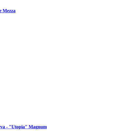
e Mezza
serva - "Utopia" Magnum