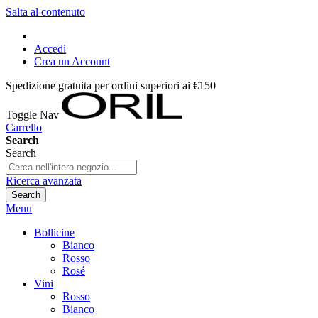
Salta al contenuto
Accedi
Crea un Account
Spedizione gratuita per ordini superiori ai €150
Toggle Nav
Carrello
Search
Search
Ricerca avanzata
Search
Menu
Bollicine
Bianco
Rosso
Rosé
Vini
Rosso
Bianco