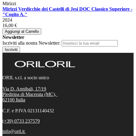
Mirizzi
Mirizzi Verdicchio dei Castelli di Jesi DOC Classico Superiore -
"Cogito A."
2024
16,00 €
Aggiungi al Carrello
Newsletter
Iscriviti alla nostra Newsletter:
Iscriviti
ORIL s.r.l. a socio unico
Via D. Annibali, 17/19
Piediripa di Macerata (MC),
62100
Italia
C.F. e P.IVA 02131140432
(+39) 0733 237579
info@oril.it