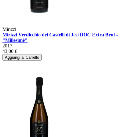
Mirizzi
Mirizzi Verdicchio dei Castelli di Jesi DOC Extra Brut -
"Millesimè"
2017
43,00 €
Aggiungi al Carrello