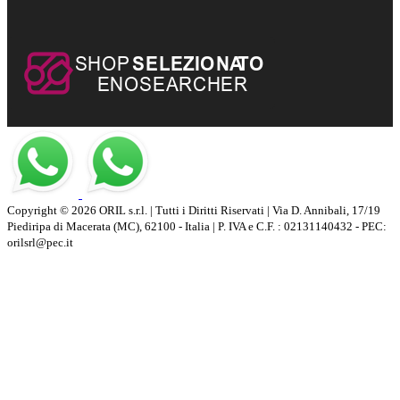
Copyright © 2026 ORIL s.r.l. | Tutti i Diritti Riservati | Via D. Annibali, 17/19
Piediripa di Macerata (MC), 62100 - Italia | P. IVA e C.F. : 02131140432 - PEC:
orilsrl@pec.it