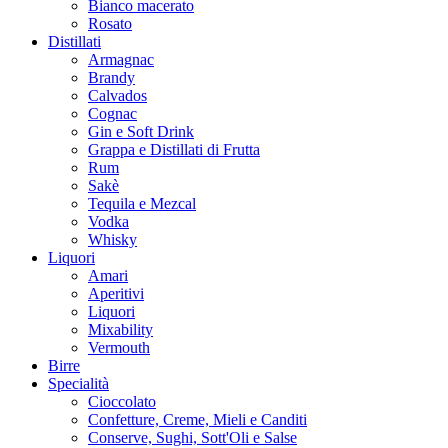
Bianco macerato
Rosato
Distillati
Armagnac
Brandy
Calvados
Cognac
Gin e Soft Drink
Grappa e Distillati di Frutta
Rum
Sakè
Tequila e Mezcal
Vodka
Whisky
Liquori
Amari
Aperitivi
Liquori
Mixability
Vermouth
Birre
Specialità
Cioccolato
Confetture, Creme, Mieli e Canditi
Conserve, Sughi, Sott'Oli e Salse