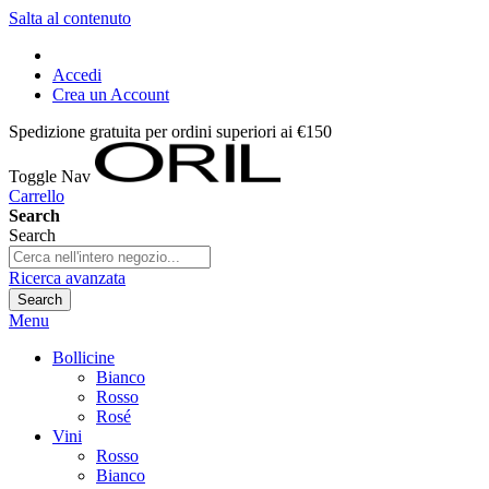
Salta al contenuto
Accedi
Crea un Account
Spedizione gratuita per ordini superiori ai €150
Toggle Nav
Carrello
Search
Search
Ricerca avanzata
Search
Menu
Bollicine
Bianco
Rosso
Rosé
Vini
Rosso
Bianco