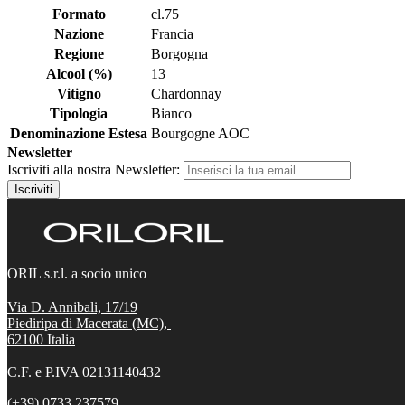
Formato
cl.75
Nazione
Francia
Regione
Borgogna
Alcool (%)
13
Vitigno
Chardonnay
Tipologia
Bianco
Denominazione Estesa
Bourgogne AOC
Newsletter
Iscriviti alla nostra Newsletter:
Iscriviti
ORIL s.r.l. a socio unico
Via D. Annibali, 17/19
Piediripa di Macerata (MC),
62100
Italia
C.F. e P.IVA 02131140432
(+39) 0733 237579