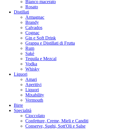
Bianco macerato
Rosato
Distillati
Armagnac
Brandy
Calvados
Cognac
Gin e Soft Drink
Grappa e Distillati di Frutta
Rum
Sakè
Tequila e Mezcal
Vodka
Whisky
Liquori
Amari
Aperitivi
Liquori
Mixability
Vermouth
Birre
Specialità
Cioccolato
Confetture, Creme, Mieli e Canditi
Conserve, Sughi, Sott'Oli e Salse