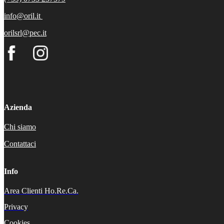
info@oril.it
orilsrl@pec.it
Azienda
Chi siamo
Contattaci
Info
Area Clienti Ho.Re.Ca.
Privacy
Cookies