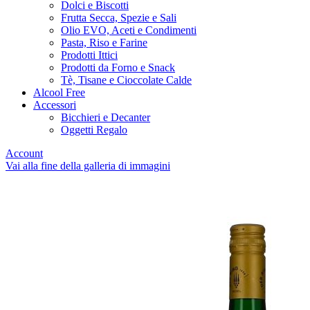
Dolci e Biscotti
Frutta Secca, Spezie e Sali
Olio EVO, Aceti e Condimenti
Pasta, Riso e Farine
Prodotti Ittici
Prodotti da Forno e Snack
Tè, Tisane e Cioccolate Calde
Alcool Free
Accessori
Bicchieri e Decanter
Oggetti Regalo
Account
Vai alla fine della galleria di immagini