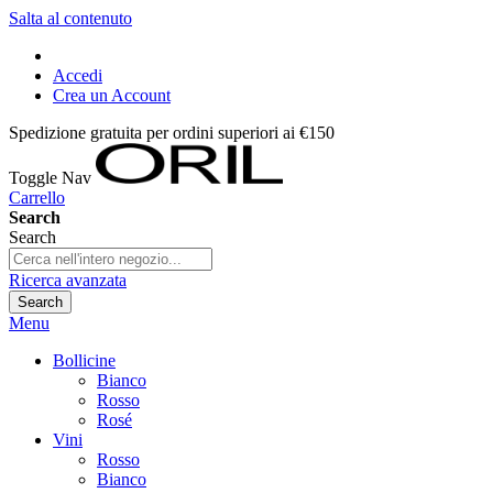
Salta al contenuto
Accedi
Crea un Account
Spedizione gratuita per ordini superiori ai €150
Toggle Nav
Carrello
Search
Search
Ricerca avanzata
Search
Menu
Bollicine
Bianco
Rosso
Rosé
Vini
Rosso
Bianco