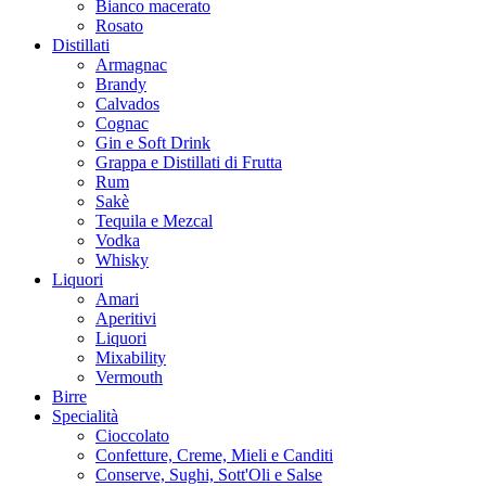
Bianco macerato
Rosato
Distillati
Armagnac
Brandy
Calvados
Cognac
Gin e Soft Drink
Grappa e Distillati di Frutta
Rum
Sakè
Tequila e Mezcal
Vodka
Whisky
Liquori
Amari
Aperitivi
Liquori
Mixability
Vermouth
Birre
Specialità
Cioccolato
Confetture, Creme, Mieli e Canditi
Conserve, Sughi, Sott'Oli e Salse