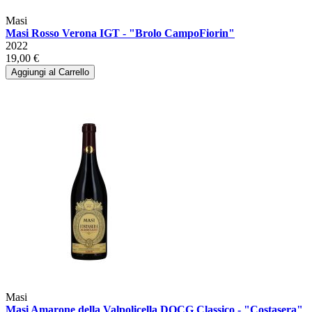
Masi
Masi Rosso Verona IGT - "Brolo CampoFiorin"
2022
19,00 €
Aggiungi al Carrello
Masi
Masi Amarone della Valpolicella DOCG Classico - "Costasera"