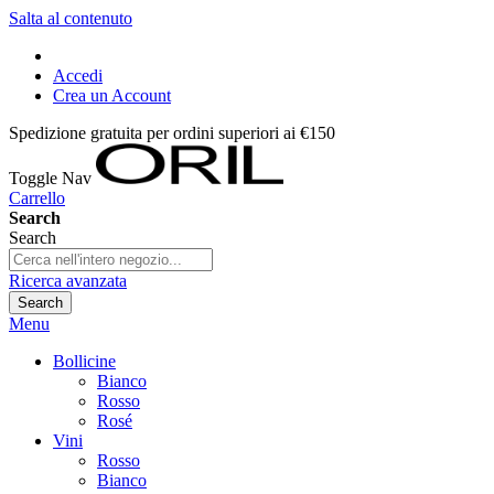
Salta al contenuto
Accedi
Crea un Account
Spedizione gratuita per ordini superiori ai €150
Toggle Nav
Carrello
Search
Search
Ricerca avanzata
Search
Menu
Bollicine
Bianco
Rosso
Rosé
Vini
Rosso
Bianco