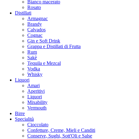
Bianco macerato
Rosato
Distillati
Armagnac
Brandy
Calvados
Cognac
Gin e Soft Drink
Grappa e Distillati di Frutta
Rum
Sakè
Tequila e Mezcal
Vodka
Whisky
Liquori
Amari
Aperitivi
Liquori
Mixability
Vermouth
Birre
Specialità
Cioccolato
Confetture, Creme, Mieli e Canditi
Conserve, Sughi, Sott'Oli e Salse