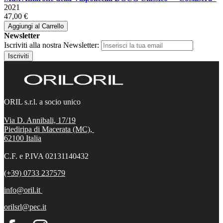
2021
47,00 €
Aggiungi al Carrello
Newsletter
Iscriviti alla nostra Newsletter:
Iscriviti
ORIL s.r.l. a socio unico
Via D. Annibali, 17/19
Piediripa di Macerata (MC),
62100
Italia
C.F. e P.IVA 02131140432
(+39) 0733 237579
info@oril.it
orilsrl@pec.it