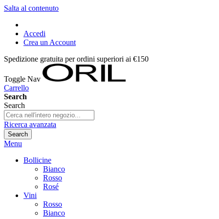
Salta al contenuto
Accedi
Crea un Account
Spedizione gratuita per ordini superiori ai €150
Toggle Nav
Carrello
Search
Search
Ricerca avanzata
Search
Menu
Bollicine
Bianco
Rosso
Rosé
Vini
Rosso
Bianco