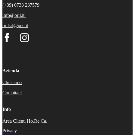
(+39) 0733 237579
info@oril.it
orilsrl@pec.it
Azienda
Chi siamo
Contattaci
Info
Area Clienti Ho.Re.Ca.
Privacy