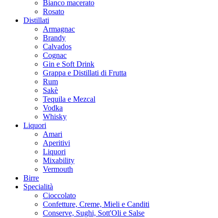
Bianco macerato
Rosato
Distillati
Armagnac
Brandy
Calvados
Cognac
Gin e Soft Drink
Grappa e Distillati di Frutta
Rum
Sakè
Tequila e Mezcal
Vodka
Whisky
Liquori
Amari
Aperitivi
Liquori
Mixability
Vermouth
Birre
Specialità
Cioccolato
Confetture, Creme, Mieli e Canditi
Conserve, Sughi, Sott'Oli e Salse