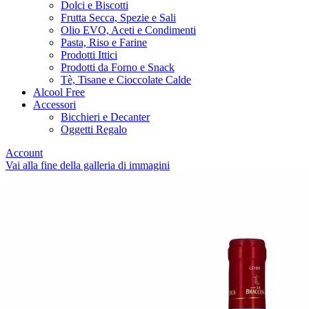
Dolci e Biscotti
Frutta Secca, Spezie e Sali
Olio EVO, Aceti e Condimenti
Pasta, Riso e Farine
Prodotti Ittici
Prodotti da Forno e Snack
Tè, Tisane e Cioccolate Calde
Alcool Free
Accessori
Bicchieri e Decanter
Oggetti Regalo
Account
Vai alla fine della galleria di immagini