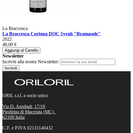
La Braccesca
La Braccesca Cortona DOC Syrah "Bramasole"
2022
48,00 €
Aggiungi al Carrello
Newsletter
Iscriviti alla nostra Newsletter:
Iscriviti
ORIL s.r.l. a socio unico
Via D. Annibali, 17/19
Piediripa di Macerata (MC),
62100
Italia
C.F. e P.IVA 02131140432