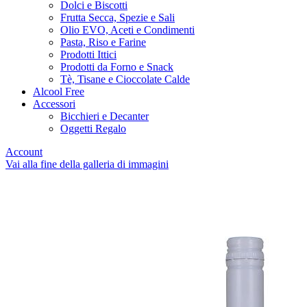
Dolci e Biscotti
Frutta Secca, Spezie e Sali
Olio EVO, Aceti e Condimenti
Pasta, Riso e Farine
Prodotti Ittici
Prodotti da Forno e Snack
Tè, Tisane e Cioccolate Calde
Alcool Free
Accessori
Bicchieri e Decanter
Oggetti Regalo
Account
Vai alla fine della galleria di immagini