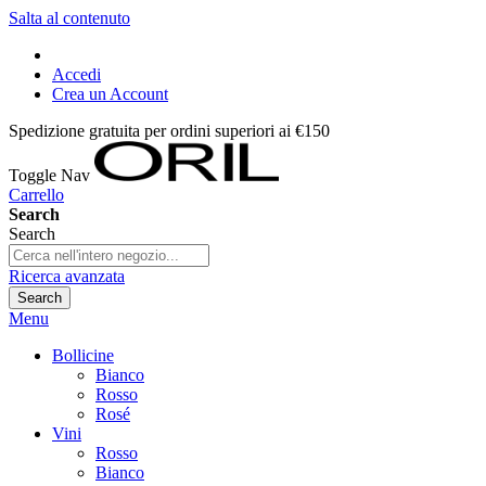
Salta al contenuto
Accedi
Crea un Account
Spedizione gratuita per ordini superiori ai €150
Toggle Nav
Carrello
Search
Search
Ricerca avanzata
Search
Menu
Bollicine
Bianco
Rosso
Rosé
Vini
Rosso
Bianco