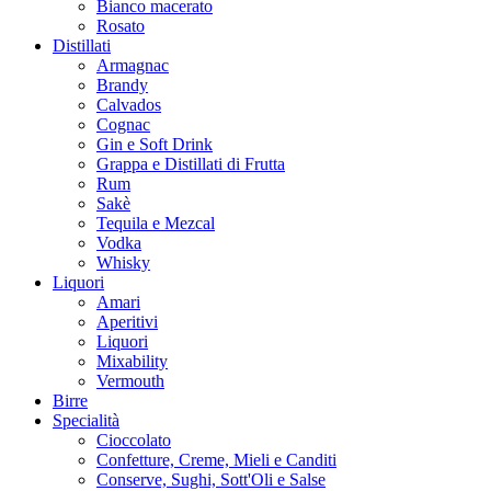
Bianco macerato
Rosato
Distillati
Armagnac
Brandy
Calvados
Cognac
Gin e Soft Drink
Grappa e Distillati di Frutta
Rum
Sakè
Tequila e Mezcal
Vodka
Whisky
Liquori
Amari
Aperitivi
Liquori
Mixability
Vermouth
Birre
Specialità
Cioccolato
Confetture, Creme, Mieli e Canditi
Conserve, Sughi, Sott'Oli e Salse