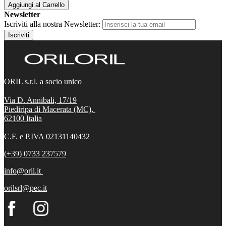
Aggiungi al Carrello
Newsletter
Iscriviti alla nostra Newsletter:
Iscriviti
ORIL s.r.l. a socio unico
Via D. Annibali, 17/19
Piediripa di Macerata (MC),
62100
Italia
C.F. e P.IVA 02131140432
(+39) 0733 237579
info@oril.it
orilsrl@pec.it