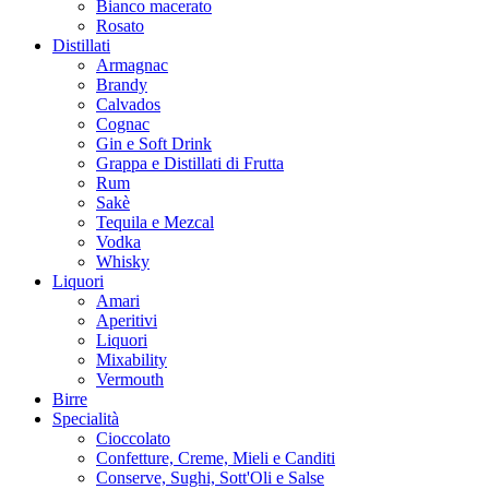
Bianco macerato
Rosato
Distillati
Armagnac
Brandy
Calvados
Cognac
Gin e Soft Drink
Grappa e Distillati di Frutta
Rum
Sakè
Tequila e Mezcal
Vodka
Whisky
Liquori
Amari
Aperitivi
Liquori
Mixability
Vermouth
Birre
Specialità
Cioccolato
Confetture, Creme, Mieli e Canditi
Conserve, Sughi, Sott'Oli e Salse