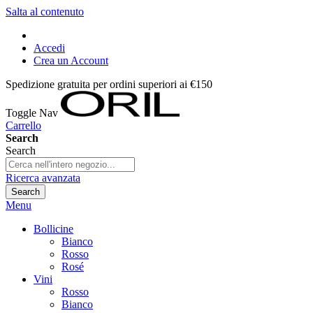
Salta al contenuto
Accedi
Crea un Account
Spedizione gratuita per ordini superiori ai €150
Toggle Nav
Carrello
Search
Search
Ricerca avanzata
Search
Menu
Bollicine
Bianco
Rosso
Rosé
Vini
Rosso
Bianco