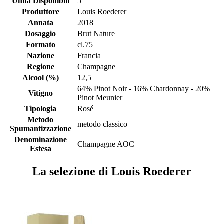
Unità Disponibili
5
Produttore
Louis Roederer
Annata
2018
Dosaggio
Brut Nature
Formato
cl.75
Nazione
Francia
Regione
Champagne
Alcool (%)
12,5
64% Pinot Noir - 16% Chardonnay - 20%
Vitigno
Pinot Meunier
Tipologia
Rosé
Metodo
metodo classico
Spumantizzazione
Denominazione
Champagne AOC
Estesa
La selezione di Louis Roederer