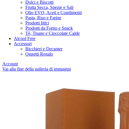
Dolci e Biscotti
Frutta Secca, Spezie e Sali
Olio EVO, Aceti e Condimenti
Pasta, Riso e Farine
Prodotti Ittici
Prodotti da Forno e Snack
Tè, Tisane e Cioccolate Calde
Alcool Free
Accessori
Bicchieri e Decanter
Oggetti Regalo
Account
Vai alla fine della galleria di immagini