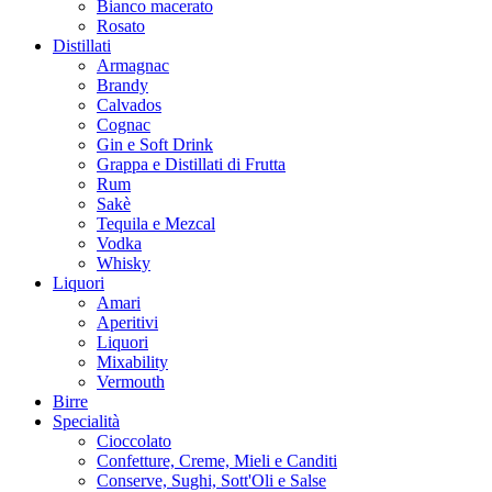
Bianco macerato
Rosato
Distillati
Armagnac
Brandy
Calvados
Cognac
Gin e Soft Drink
Grappa e Distillati di Frutta
Rum
Sakè
Tequila e Mezcal
Vodka
Whisky
Liquori
Amari
Aperitivi
Liquori
Mixability
Vermouth
Birre
Specialità
Cioccolato
Confetture, Creme, Mieli e Canditi
Conserve, Sughi, Sott'Oli e Salse