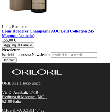
Louis Roederer
Louis Roederer Champagne AOC Brut Collection 245
Magnum (astuccio)
155,00 €
Aggiungi al Carrello
Newsletter
Iscriviti alla nostra Newsletter:
Iscriviti
ORIL s.r.l. a socio unico
Via D. Annibali, 17/19
Piediripa di Macerata (MC),
62100
Italia
C.F. e P.IVA 02131140432