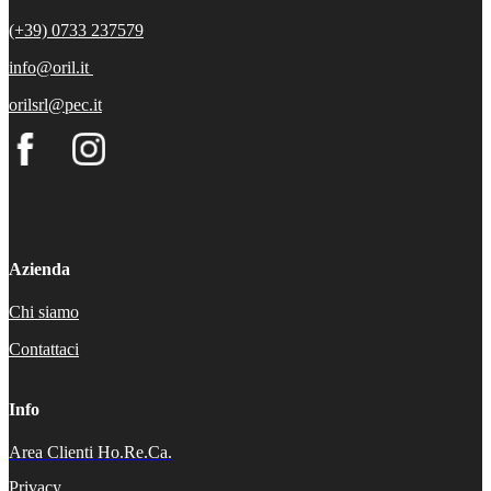
(+39) 0733 237579
info@oril.it
orilsrl@pec.it
Azienda
Chi siamo
Contattaci
Info
Area Clienti Ho.Re.Ca.
Privacy