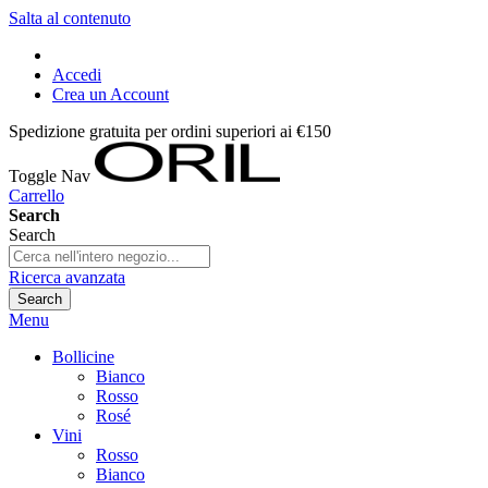
Salta al contenuto
Accedi
Crea un Account
Spedizione gratuita per ordini superiori ai €150
Toggle Nav
Carrello
Search
Search
Ricerca avanzata
Search
Menu
Bollicine
Bianco
Rosso
Rosé
Vini
Rosso
Bianco