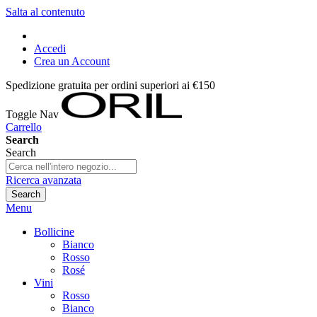
Salta al contenuto
Accedi
Crea un Account
Spedizione gratuita per ordini superiori ai €150
Toggle Nav
Carrello
Search
Search
Ricerca avanzata
Search
Menu
Bollicine
Bianco
Rosso
Rosé
Vini
Rosso
Bianco