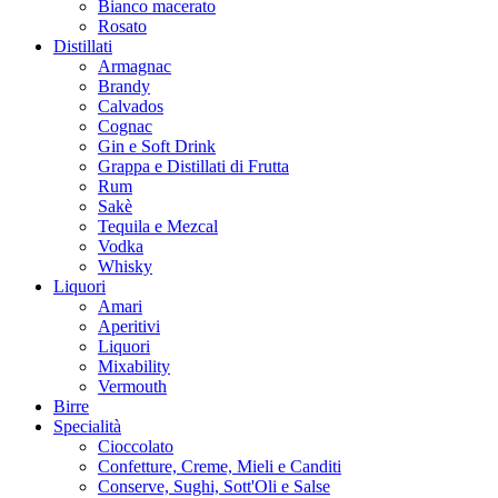
Bianco macerato
Rosato
Distillati
Armagnac
Brandy
Calvados
Cognac
Gin e Soft Drink
Grappa e Distillati di Frutta
Rum
Sakè
Tequila e Mezcal
Vodka
Whisky
Liquori
Amari
Aperitivi
Liquori
Mixability
Vermouth
Birre
Specialità
Cioccolato
Confetture, Creme, Mieli e Canditi
Conserve, Sughi, Sott'Oli e Salse