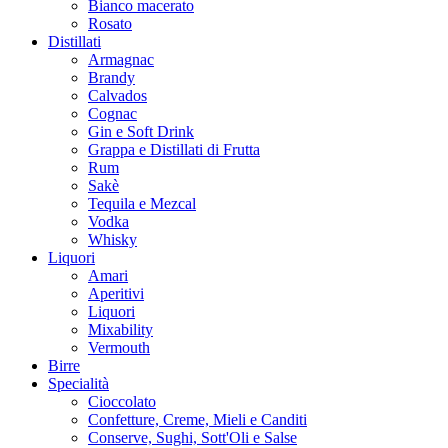
Bianco macerato
Rosato
Distillati
Armagnac
Brandy
Calvados
Cognac
Gin e Soft Drink
Grappa e Distillati di Frutta
Rum
Sakè
Tequila e Mezcal
Vodka
Whisky
Liquori
Amari
Aperitivi
Liquori
Mixability
Vermouth
Birre
Specialità
Cioccolato
Confetture, Creme, Mieli e Canditi
Conserve, Sughi, Sott'Oli e Salse