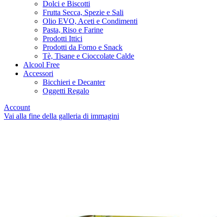
Dolci e Biscotti
Frutta Secca, Spezie e Sali
Olio EVO, Aceti e Condimenti
Pasta, Riso e Farine
Prodotti Ittici
Prodotti da Forno e Snack
Tè, Tisane e Cioccolate Calde
Alcool Free
Accessori
Bicchieri e Decanter
Oggetti Regalo
Account
Vai alla fine della galleria di immagini