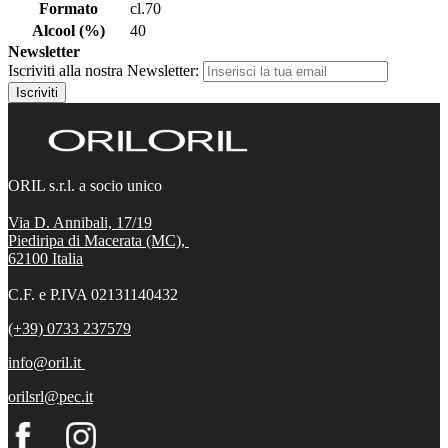
Formato
cl.70
Alcool (%)
40
Newsletter
Iscriviti alla nostra Newsletter:
Iscriviti
ORIL s.r.l. a socio unico
Via D. Annibali, 17/19
Piediripa di Macerata (MC),
62100
Italia
C.F. e P.IVA 02131140432
(+39) 0733 237579
info@oril.it
orilsrl@pec.it