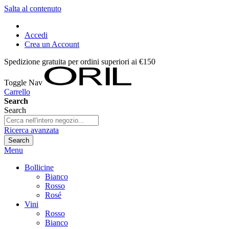
Salta al contenuto
Accedi
Crea un Account
Spedizione gratuita per ordini superiori ai €150
Toggle Nav
Carrello
Search
Search
Ricerca avanzata
Search
Menu
Bollicine
Bianco
Rosso
Rosé
Vini
Rosso
Bianco