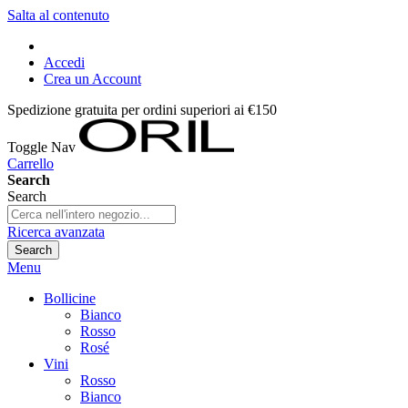
Salta al contenuto
Accedi
Crea un Account
Spedizione gratuita per ordini superiori ai €150
Toggle Nav
Carrello
Search
Search
Ricerca avanzata
Search
Menu
Bollicine
Bianco
Rosso
Rosé
Vini
Rosso
Bianco