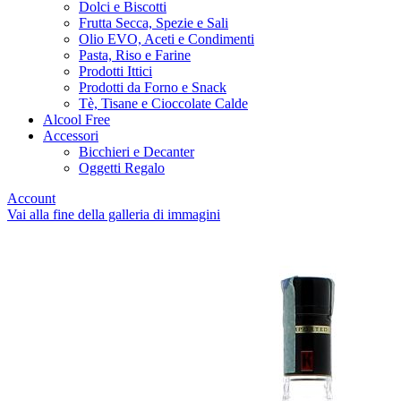
Dolci e Biscotti
Frutta Secca, Spezie e Sali
Olio EVO, Aceti e Condimenti
Pasta, Riso e Farine
Prodotti Ittici
Prodotti da Forno e Snack
Tè, Tisane e Cioccolate Calde
Alcool Free
Accessori
Bicchieri e Decanter
Oggetti Regalo
Account
Vai alla fine della galleria di immagini