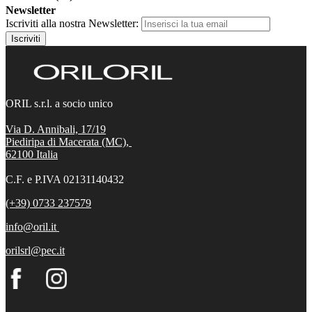
Newsletter
Iscriviti alla nostra Newsletter:
Iscriviti
ORIL s.r.l. a socio unico
Via D. Annibali, 17/19
Piediripa di Macerata (MC),
62100
Italia
C.F. e P.IVA 02131140432
(+39) 0733 237579
info@oril.it
orilsrl@pec.it