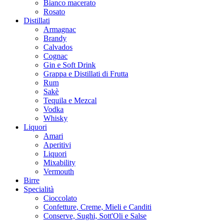
Bianco macerato
Rosato
Distillati
Armagnac
Brandy
Calvados
Cognac
Gin e Soft Drink
Grappa e Distillati di Frutta
Rum
Sakè
Tequila e Mezcal
Vodka
Whisky
Liquori
Amari
Aperitivi
Liquori
Mixability
Vermouth
Birre
Specialità
Cioccolato
Confetture, Creme, Mieli e Canditi
Conserve, Sughi, Sott'Oli e Salse