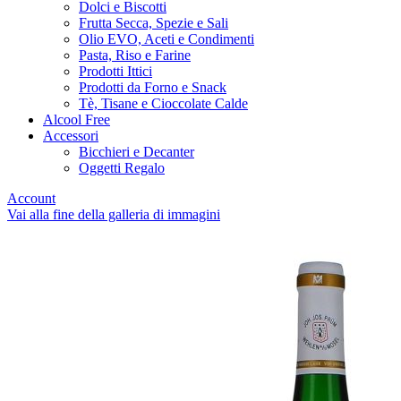
Dolci e Biscotti
Frutta Secca, Spezie e Sali
Olio EVO, Aceti e Condimenti
Pasta, Riso e Farine
Prodotti Ittici
Prodotti da Forno e Snack
Tè, Tisane e Cioccolate Calde
Alcool Free
Accessori
Bicchieri e Decanter
Oggetti Regalo
Account
Vai alla fine della galleria di immagini