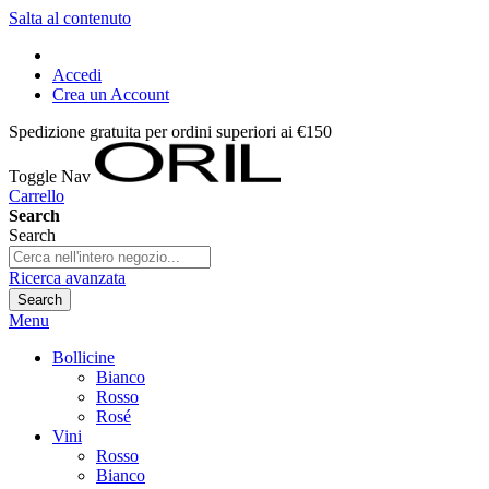
Salta al contenuto
Accedi
Crea un Account
Spedizione gratuita per ordini superiori ai €150
Toggle Nav
Carrello
Search
Search
Ricerca avanzata
Search
Menu
Bollicine
Bianco
Rosso
Rosé
Vini
Rosso
Bianco