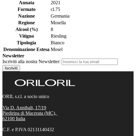
Annata
2021
Formato
cl.75
Nazione
Germania
Regione
Mosella
Alcool (%)
8
Vitigno
Riesling
Tipologia
Bianco
Denominazione Estesa
Mosel
Newsletter
Iscriviti alla nostra Newsletter:
Iscriviti
ORIL s.r.l. a socio unico
Via D. Annibali, 17/19
Piediripa di Macerata (MC),
62100
Italia
C.F. e P.IVA 02131140432