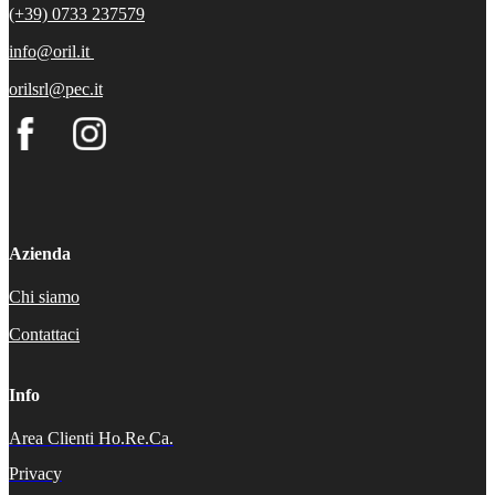
(+39) 0733 237579
info@oril.it
orilsrl@pec.it
Azienda
Chi siamo
Contattaci
Info
Area Clienti Ho.Re.Ca.
Privacy