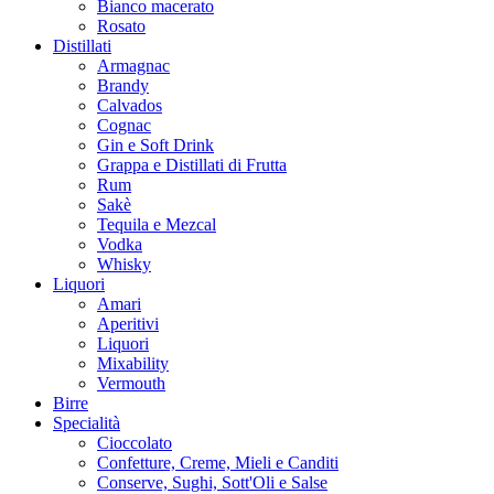
Bianco macerato
Rosato
Distillati
Armagnac
Brandy
Calvados
Cognac
Gin e Soft Drink
Grappa e Distillati di Frutta
Rum
Sakè
Tequila e Mezcal
Vodka
Whisky
Liquori
Amari
Aperitivi
Liquori
Mixability
Vermouth
Birre
Specialità
Cioccolato
Confetture, Creme, Mieli e Canditi
Conserve, Sughi, Sott'Oli e Salse