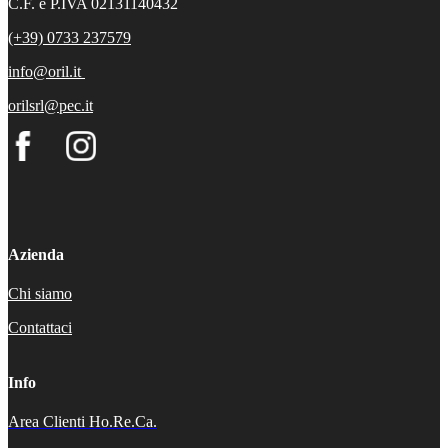
C.F. e P.IVA 02131140432
(+39) 0733 237579
info@oril.it
orilsrl@pec.it
Azienda
Chi siamo
Contattaci
Info
Area Clienti Ho.Re.Ca.