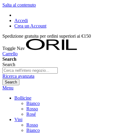
Salta al contenuto
Accedi
Crea un Account
Spedizione gratuita per ordini superiori ai €150
Toggle Nav
Carrello
Search
Search
Ricerca avanzata
Search
Menu
Bollicine
Bianco
Rosso
Rosé
Vini
Rosso
Bianco