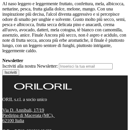
Al naso leggero e leggermente fruttato, confettura, mela, albicocca,
nettarine, pesca, frutta gialla dolce, melone, mango. Con una
inspirazione più decisa, l'alcol diventa aggressivo e si percepisce
odore di smalto per unghie e solvente. Gusto molto più secco, semi,
pesca e albicocca, frutta secca delicata pino e anacardi, crema
all'uovo, avocado, datteri, mela cotogna, tè bianco con camomilla,
assenzio, anice. Finale Ancora più secco, non è aspro e acidulo, con
note di frutta secca, ancora più erbe aromatiche, il finale è piuttosto
lungo, con un leggero sentore di funghi, piuttosto intrigante,
leggermente caldo.
Newsletter
Iscriviti alla nostra Newsletter:
Iscriviti
ORIL s.r.l. a socio unico
Via D. Annibali, 17/19
Piediripa di Macerata (MC),
62100
Italia