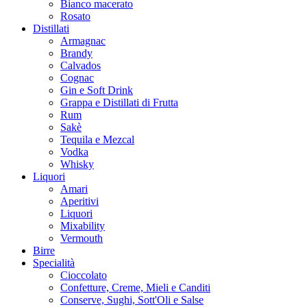
Bianco macerato
Rosato
Distillati
Armagnac
Brandy
Calvados
Cognac
Gin e Soft Drink
Grappa e Distillati di Frutta
Rum
Sakè
Tequila e Mezcal
Vodka
Whisky
Liquori
Amari
Aperitivi
Liquori
Mixability
Vermouth
Birre
Specialità
Cioccolato
Confetture, Creme, Mieli e Canditi
Conserve, Sughi, Sott'Oli e Salse