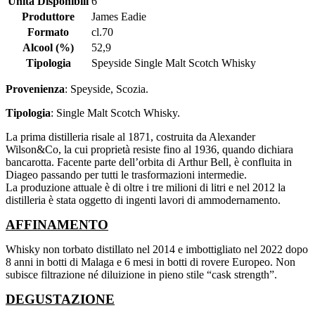
Unità Disponibili
6
Produttore
James Eadie
Formato
cl.70
Alcool (%)
52,9
Tipologia
Speyside Single Malt Scotch Whisky
Provenienza
: Speyside, Scozia.
Tipologia
: Single Malt Scotch Whisky.
La prima distilleria risale al 1871, costruita da Alexander
Wilson&Co, la cui proprietà resiste fino al 1936, quando dichiara
bancarotta. Facente parte dell’orbita di Arthur Bell, è confluita in
Diageo passando per tutti le trasformazioni intermedie.
La produzione attuale è di oltre i tre milioni di litri e nel 2012 la
distilleria è stata oggetto di ingenti lavori di ammodernamento.
AFFINAMENTO
Whisky non torbato distillato nel 2014 e imbottigliato nel 2022 dopo
8 anni in botti di Malaga e 6 mesi in botti di rovere Europeo. Non
subisce filtrazione né diluizione in pieno stile “cask strength”.
DEGUSTAZIONE