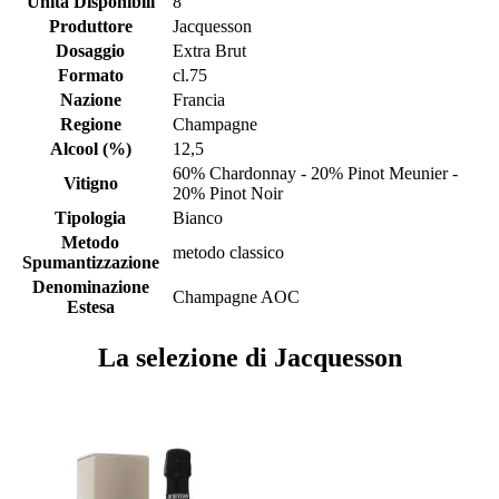
Unità Disponibili
8
Produttore
Jacquesson
Dosaggio
Extra Brut
Formato
cl.75
Nazione
Francia
Regione
Champagne
Alcool (%)
12,5
60% Chardonnay - 20% Pinot Meunier -
Vitigno
20% Pinot Noir
Tipologia
Bianco
Metodo
metodo classico
Spumantizzazione
Denominazione
Champagne AOC
Estesa
La selezione di Jacquesson