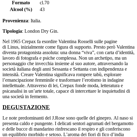
Formato
cl.70
Alcool (%)
43
Provenienza
: Italia.
Tipologia
: London Dry Gin.
Nel 1965 Crepax fa esordire Valentina Rosselli sulle pagine
di Linus, inizialmente come figura di supporto. Presto però Valentina
diventa protagonista assoluta: una donna “viva”, con carta d’identità,
lavoro di fotografa e psiche complessa. Non un archetipo, ma un
personaggio che invecchia insieme al suo autore, attraversando la
società italiana degli anni Sessanta e Settanta con indipendenza e
intensità. Creare Valentina significava rompere tabù, esplorare
l’emancipazione femminile e trasformare l’erotismo in indagine
intellettuale. Attraverso di lei, Crepax fonde moda, letteratura e
psicanalisi in un’arte totale, capace di intercettare le inquietudini di
una società in fermento.
DEGUSTAZIONE
Le note predominanti del J.Rose sono quelle del ginepro.
Al naso si
presenta caldo e pungente. I delicati sentori agrumati del bergamotto
e delle bucce di mandarino rinfrescano il respiro e gli conferiscono
un equilibrio morbido e setoso. L’aroma dei fiori di fico d’india