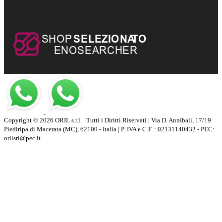
Copyright © 2026 ORIL s.r.l. | Tutti i Diritti Riservati | Via D. Annibali, 17/19
Piediripa di Macerata (MC), 62100 - Italia | P. IVA e C.F. : 02131140432 - PEC:
orilsrl@pec.it