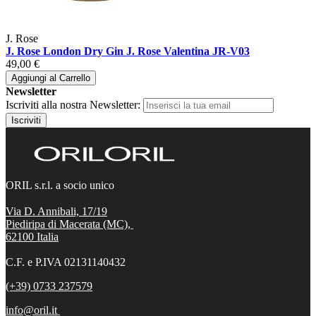
J. Rose
J. Rose London Dry Gin J. Rose Valentina JR-V03
49,00 €
Aggiungi al Carrello
Newsletter
Iscriviti alla nostra Newsletter:
Iscriviti
ORIL s.r.l. a socio unico
Via D. Annibali, 17/19
Piediripa di Macerata (MC),
62100
Italia
C.F. e P.IVA 02131140432
(+39) 0733 237579
info@oril.it