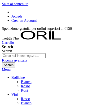
Salta al contenuto
Accedi
Crea un Account
Spedizione gratuita per ordini superiori ai €150
Toggle Nav
Carrello
Search
Search
Ricerca avanzata
Search
Menu
Bollicine
Bianco
Rosso
Rosé
Vini
Rosso
Bianco