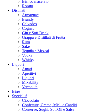
Bianco macerato
Rosato
Distillati
Armagnac
Brandy
Calvados
Cognac
Gin e Soft Drink
Grappa e Distillati di Frutta
Rum
Sakè
Tequila e Mezcal
Vodka
Whisky
Liquori
Amari
Aperitivi
Liquori
Mixability
Vermouth
Birre
Specialità
Cioccolato
Confetture, Creme, Mieli e Canditi
Conserve, Sughi, Sott'Oli e Salse