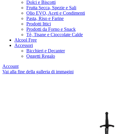
Dolci e Biscotti
Frutta Secca, Spezie e Sali
Olio EVO, Aceti e Condimenti
Pasta, Riso e Farine
Prodotti Ittici
Prodotti da Forno e Snack
Tè, Tisane e Cioccolate Calde
Alcool Free
Accessori
Bicchieri e Decanter
Oggetti Regalo
Account
Vai alla fine della galleria di immagini