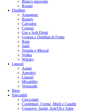
Bianco macerato
Rosato
Distillati
Armagnac
Brandy
Calvados
Cognac
Gin e Soft Drink
Grappa e Distillati di Frutta
Rum
Sakè
Tequila e Mezcal
Vodka
Whisky
Liquori
Amari
Aperitivi
Liquori
Mixability
Vermouth
Birre
Specialità
Cioccolato
Confetture, Creme, Mieli e Canditi
Conserve, Sughi, Sott'Oli e Salse