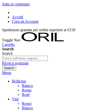
Salta al contenuto
Accedi
Crea un Account
Spedizione gratuita per ordini superiori ai €150
Toggle Nav
Carrello
Search
Search
Ricerca avanzata
Search
Menu
Bollicine
Bianco
Rosso
Rosé
Vini
Rosso
Bianco