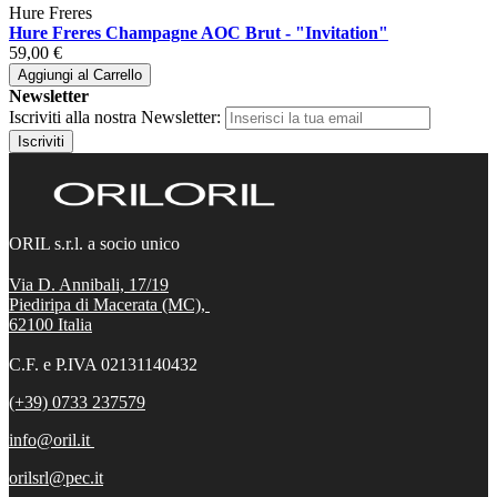
Hure Freres
Hure Freres Champagne AOC Brut - "Invitation"
59,00 €
Aggiungi al Carrello
Newsletter
Iscriviti alla nostra Newsletter:
Iscriviti
ORIL s.r.l. a socio unico
Via D. Annibali, 17/19
Piediripa di Macerata (MC),
62100
Italia
C.F. e P.IVA 02131140432
(+39) 0733 237579
info@oril.it
orilsrl@pec.it