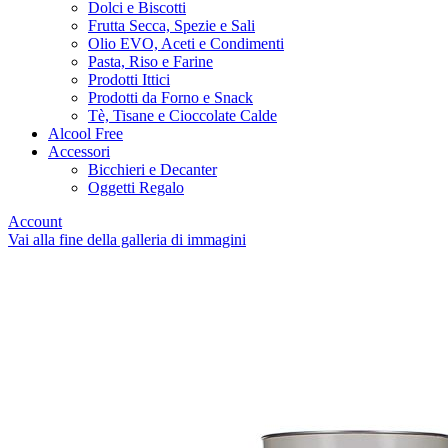
Dolci e Biscotti
Frutta Secca, Spezie e Sali
Olio EVO, Aceti e Condimenti
Pasta, Riso e Farine
Prodotti Ittici
Prodotti da Forno e Snack
Tè, Tisane e Cioccolate Calde
Alcool Free
Accessori
Bicchieri e Decanter
Oggetti Regalo
Account
Vai alla fine della galleria di immagini