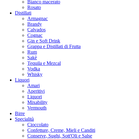
Bianco macerato
Rosato
Distillati
Armagnac
Brandy
Calvados
Cognac
Gin e Soft Drink
Grappa e Distillati di Frutta
Rum
Sakè
Tequila e Mezcal
Vodka
Whisky
Liquori
Amari
Aperitivi
Liquori
Mixability
Vermouth
Birre
Specialità
Cioccolato
Confetture, Creme, Mieli e Canditi
Conserve, Sughi, Sott'Oli e Salse