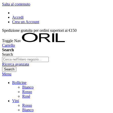
Salta al contenuto
Accedi
Crea un Account
Spedizione gratuita per ordini superiori ai €150
Toggle Nav
Carrello
Search
Search
Ricerca avanzata
Search
Menu
Bollicine
Bianco
Rosso
Rosé
Vini
Rosso
Bianco