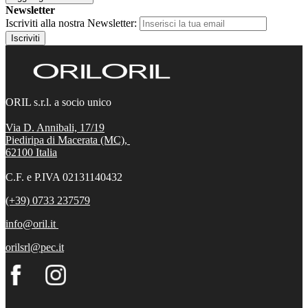
Newsletter
Iscriviti alla nostra Newsletter:
Iscriviti
ORIL s.r.l. a socio unico
Via D. Annibali, 17/19
Piediripa di Macerata (MC),
62100
Italia
C.F. e P.IVA 02131140432
(+39) 0733 237579
info@oril.it
orilsrl@pec.it