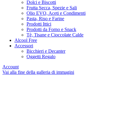
Dolci e Biscotti
Frutta Secca, Spezie e Sali
Olio EVO, Aceti e Condimenti
Pasta, Riso e Farine
Prodotti Ittici
Prodotti da Forno e Snack
Tè, Tisane e Cioccolate Calde
Alcool Free
Accessori
Bicchieri e Decanter
Oggetti Regalo
Account
Vai alla fine della galleria di immagini