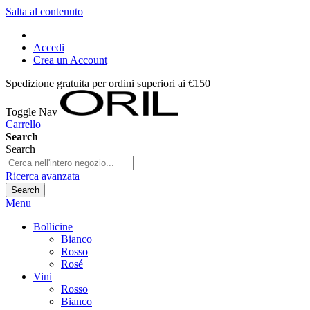
Salta al contenuto
Accedi
Crea un Account
Spedizione gratuita per ordini superiori ai €150
Toggle Nav
Carrello
Search
Search
Ricerca avanzata
Search
Menu
Bollicine
Bianco
Rosso
Rosé
Vini
Rosso
Bianco