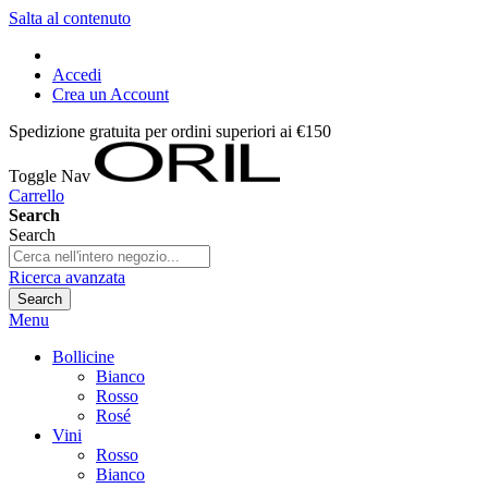
Salta al contenuto
Accedi
Crea un Account
Spedizione gratuita per ordini superiori ai €150
Toggle Nav
Carrello
Search
Search
Ricerca avanzata
Search
Menu
Bollicine
Bianco
Rosso
Rosé
Vini
Rosso
Bianco