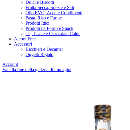
Dolci e Biscotti
Frutta Secca, Spezie e Sali
Olio EVO, Aceti e Condimenti
Pasta, Riso e Farine
Prodotti Ittici
Prodotti da Forno e Snack
Tè, Tisane e Cioccolate Calde
Alcool Free
Accessori
Bicchieri e Decanter
Oggetti Regalo
Account
Vai alla fine della galleria di immagini