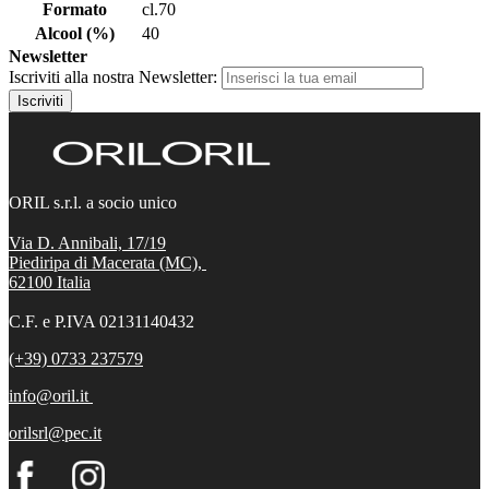
Formato
cl.70
Alcool (%)
40
Newsletter
Iscriviti alla nostra Newsletter:
Iscriviti
ORIL s.r.l. a socio unico
Via D. Annibali, 17/19
Piediripa di Macerata (MC),
62100
Italia
C.F. e P.IVA 02131140432
(+39) 0733 237579
info@oril.it
orilsrl@pec.it