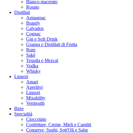
Bianco macerato
Rosato
Distillati
Armagnac
Brandy
Calvados
Cognac
Gin e Soft Drink
Grappa e Distillati di Frutta
Rum
Sakè
Tequila e Mezcal
Vodka
Whisky
Liquori
Amari
Aperitivi
Liquori
Mixability
Vermouth
Birre
Specialità
Cioccolato
Confetture, Creme, Mieli e Canditi
Conserve, Sughi, Sott'Oli e Salse