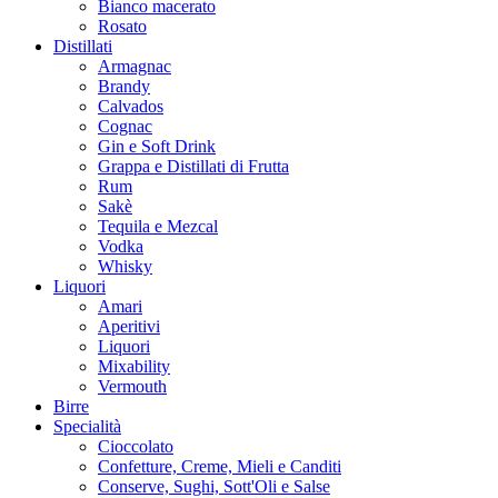
Bianco macerato
Rosato
Distillati
Armagnac
Brandy
Calvados
Cognac
Gin e Soft Drink
Grappa e Distillati di Frutta
Rum
Sakè
Tequila e Mezcal
Vodka
Whisky
Liquori
Amari
Aperitivi
Liquori
Mixability
Vermouth
Birre
Specialità
Cioccolato
Confetture, Creme, Mieli e Canditi
Conserve, Sughi, Sott'Oli e Salse