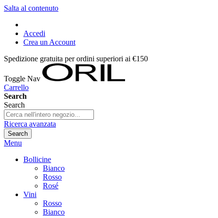
Salta al contenuto
Accedi
Crea un Account
Spedizione gratuita per ordini superiori ai €150
Toggle Nav
Carrello
Search
Search
Ricerca avanzata
Search
Menu
Bollicine
Bianco
Rosso
Rosé
Vini
Rosso
Bianco