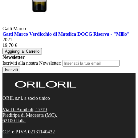
Gatti Marco
Gatti Marco Verdicchio di Matelica DOCG Riserva - "Millo"
2021
19,70 €
Aggiungi al Carrello
Newsletter
Iscriviti alla nostra Newsletter:
Iscriviti
ORIL s.r.l. a socio unico
Via D. Annibali, 17/19
Piediripa di Macerata (MC),
62100
Italia
C.F. e P.IVA 02131140432