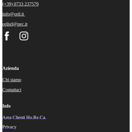
(+39) 0733 237579
info@oril.it
orilsrl@pec.it
Azienda
Chi siamo
Contattaci
Info
Area Clienti Ho.Re.Ca.
Privacy