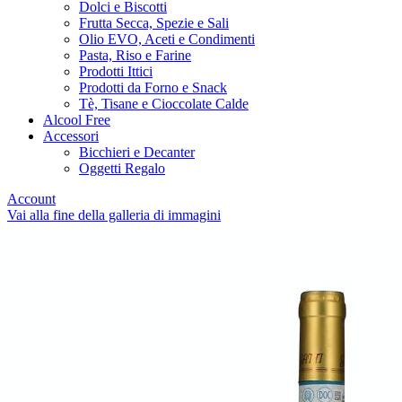
Dolci e Biscotti
Frutta Secca, Spezie e Sali
Olio EVO, Aceti e Condimenti
Pasta, Riso e Farine
Prodotti Ittici
Prodotti da Forno e Snack
Tè, Tisane e Cioccolate Calde
Alcool Free
Accessori
Bicchieri e Decanter
Oggetti Regalo
Account
Vai alla fine della galleria di immagini