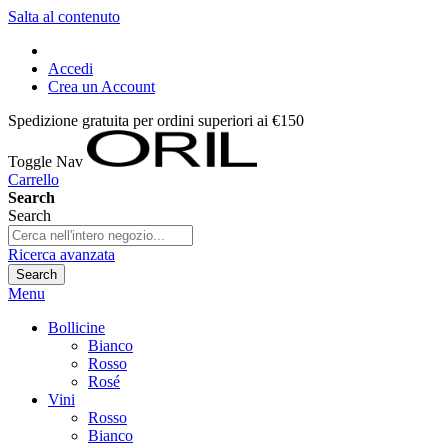
Salta al contenuto
Accedi
Crea un Account
Spedizione gratuita per ordini superiori ai €150
Toggle Nav
Carrello
Search
Search
Ricerca avanzata
Search
Menu
Bollicine
Bianco
Rosso
Rosé
Vini
Rosso
Bianco