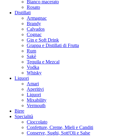
Bianco macerato
Rosato
Distillati
Armagnac
Brandy
Calvados
Cognac
Gin e Soft Drink
Grappa e Distillati di Frutta
Rum
Sakè
Tequila e Mezcal
Vodka
Whisky
Liquori
Amari
Aperitivi
Liquori
Mixability
Vermouth
Birre
Specialità
Cioccolato
Confetture, Creme, Mieli e Canditi
Conserve, Sughi, Sott'Oli e Salse