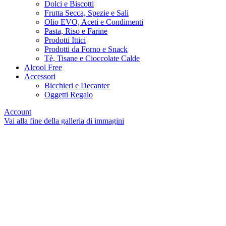
Dolci e Biscotti
Frutta Secca, Spezie e Sali
Olio EVO, Aceti e Condimenti
Pasta, Riso e Farine
Prodotti Ittici
Prodotti da Forno e Snack
Tè, Tisane e Cioccolate Calde
Alcool Free
Accessori
Bicchieri e Decanter
Oggetti Regalo
Account
Vai alla fine della galleria di immagini