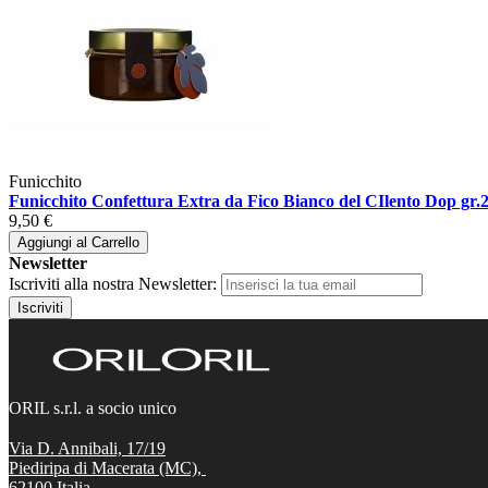
Funicchito
Funicchito Confettura Extra da Fico Bianco del CIlento Dop gr.
9,50 €
Aggiungi al Carrello
Newsletter
Iscriviti alla nostra Newsletter:
Iscriviti
ORIL s.r.l. a socio unico
Via D. Annibali, 17/19
Piediripa di Macerata (MC),
62100
Italia