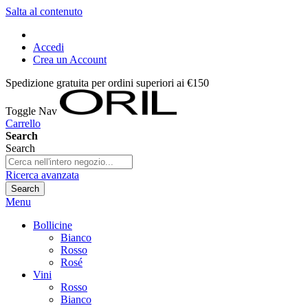
Salta al contenuto
Accedi
Crea un Account
Spedizione gratuita per ordini superiori ai €150
Toggle Nav
Carrello
Search
Search
Ricerca avanzata
Search
Menu
Bollicine
Bianco
Rosso
Rosé
Vini
Rosso
Bianco