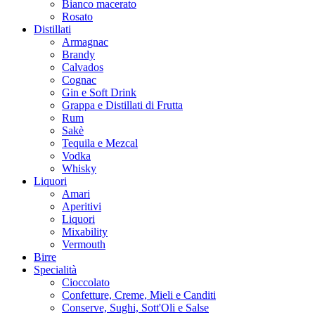
Bianco macerato
Rosato
Distillati
Armagnac
Brandy
Calvados
Cognac
Gin e Soft Drink
Grappa e Distillati di Frutta
Rum
Sakè
Tequila e Mezcal
Vodka
Whisky
Liquori
Amari
Aperitivi
Liquori
Mixability
Vermouth
Birre
Specialità
Cioccolato
Confetture, Creme, Mieli e Canditi
Conserve, Sughi, Sott'Oli e Salse