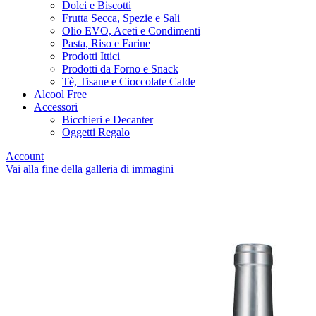
Dolci e Biscotti
Frutta Secca, Spezie e Sali
Olio EVO, Aceti e Condimenti
Pasta, Riso e Farine
Prodotti Ittici
Prodotti da Forno e Snack
Tè, Tisane e Cioccolate Calde
Alcool Free
Accessori
Bicchieri e Decanter
Oggetti Regalo
Account
Vai alla fine della galleria di immagini