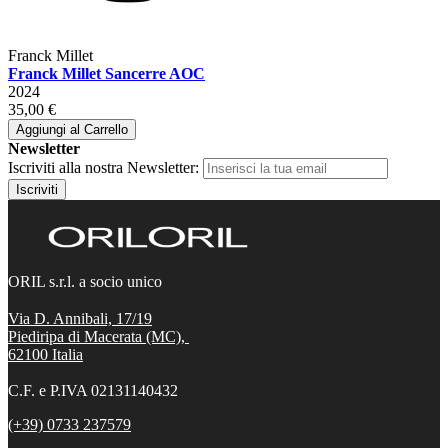
Franck Millet
Franck Millet Sancerre AOC
2024
35,00 €
Aggiungi al Carrello
Newsletter
Iscriviti alla nostra Newsletter:
Iscriviti
ORIL s.r.l. a socio unico
Via D. Annibali, 17/19
Piediripa di Macerata (MC),
62100
Italia
C.F. e P.IVA 02131140432
(+39) 0733 237579