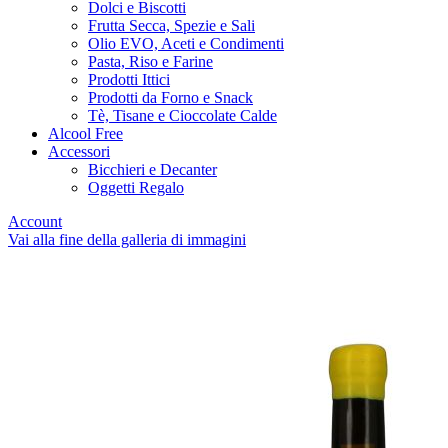
Dolci e Biscotti
Frutta Secca, Spezie e Sali
Olio EVO, Aceti e Condimenti
Pasta, Riso e Farine
Prodotti Ittici
Prodotti da Forno e Snack
Tè, Tisane e Cioccolate Calde
Alcool Free
Accessori
Bicchieri e Decanter
Oggetti Regalo
Account
Vai alla fine della galleria di immagini