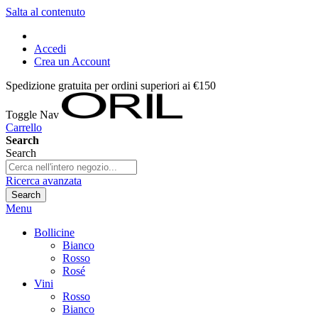
Salta al contenuto
Accedi
Crea un Account
Spedizione gratuita per ordini superiori ai €150
Toggle Nav
Carrello
Search
Search
Ricerca avanzata
Search
Menu
Bollicine
Bianco
Rosso
Rosé
Vini
Rosso
Bianco