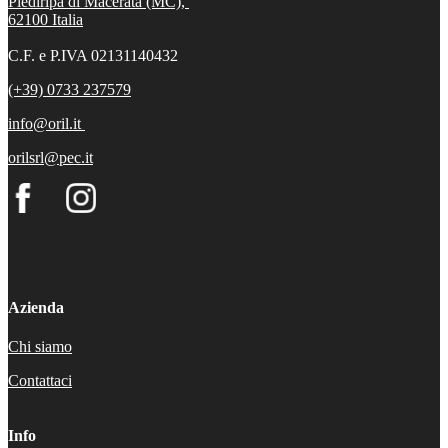
Piediripa di Macerata (MC),
62100
Italia
C.F. e P.IVA 02131140432
(+39) 0733 237579
info@oril.it
orilsrl@pec.it
Azienda
Chi siamo
Contattaci
Info