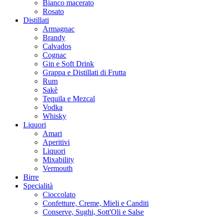
Bianco macerato
Rosato
Distillati
Armagnac
Brandy
Calvados
Cognac
Gin e Soft Drink
Grappa e Distillati di Frutta
Rum
Sakè
Tequila e Mezcal
Vodka
Whisky
Liquori
Amari
Aperitivi
Liquori
Mixability
Vermouth
Birre
Specialità
Cioccolato
Confetture, Creme, Mieli e Canditi
Conserve, Sughi, Sott'Oli e Salse