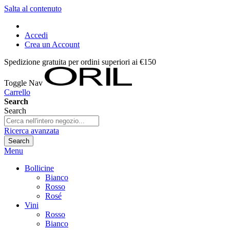
Salta al contenuto
Accedi
Crea un Account
Spedizione gratuita per ordini superiori ai €150
Toggle Nav
Carrello
Search
Search
Ricerca avanzata
Search
Menu
Bollicine
Bianco
Rosso
Rosé
Vini
Rosso
Bianco