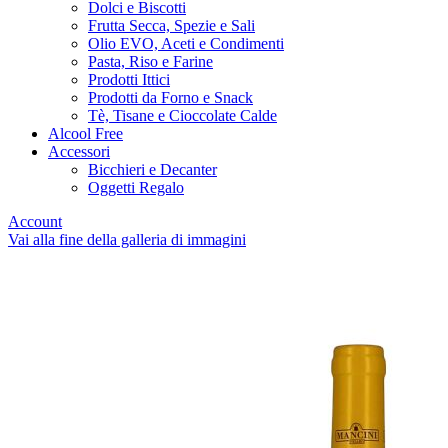
Dolci e Biscotti
Frutta Secca, Spezie e Sali
Olio EVO, Aceti e Condimenti
Pasta, Riso e Farine
Prodotti Ittici
Prodotti da Forno e Snack
Tè, Tisane e Cioccolate Calde
Alcool Free
Accessori
Bicchieri e Decanter
Oggetti Regalo
Account
Vai alla fine della galleria di immagini