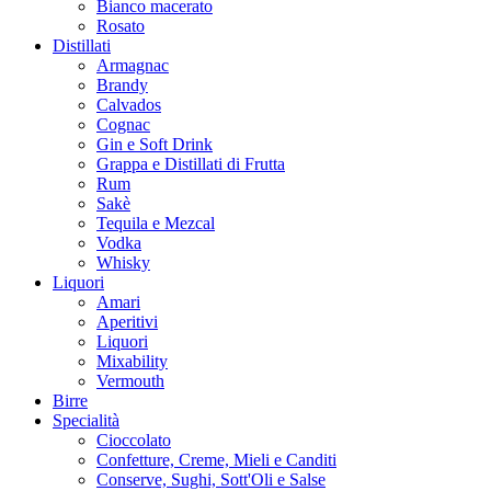
Bianco macerato
Rosato
Distillati
Armagnac
Brandy
Calvados
Cognac
Gin e Soft Drink
Grappa e Distillati di Frutta
Rum
Sakè
Tequila e Mezcal
Vodka
Whisky
Liquori
Amari
Aperitivi
Liquori
Mixability
Vermouth
Birre
Specialità
Cioccolato
Confetture, Creme, Mieli e Canditi
Conserve, Sughi, Sott'Oli e Salse