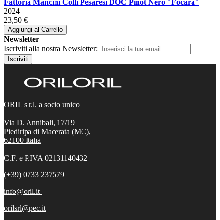
Fattoria Mancini Colli Pesaresi DOC Pinot Nero "Focara"
2024
23,50 €
Aggiungi al Carrello
Newsletter
Iscriviti alla nostra Newsletter:
Iscriviti
ORIL s.r.l. a socio unico
Via D. Annibali, 17/19
Piediripa di Macerata (MC),
62100
Italia
C.F. e P.IVA 02131140432
(+39) 0733 237579
info@oril.it
orilsrl@pec.it