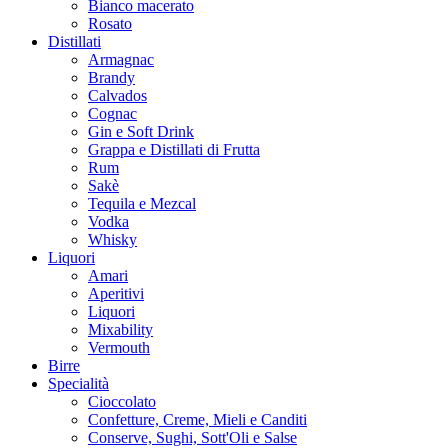
Bianco macerato
Rosato
Distillati
Armagnac
Brandy
Calvados
Cognac
Gin e Soft Drink
Grappa e Distillati di Frutta
Rum
Sakè
Tequila e Mezcal
Vodka
Whisky
Liquori
Amari
Aperitivi
Liquori
Mixability
Vermouth
Birre
Specialità
Cioccolato
Confetture, Creme, Mieli e Canditi
Conserve, Sughi, Sott'Oli e Salse