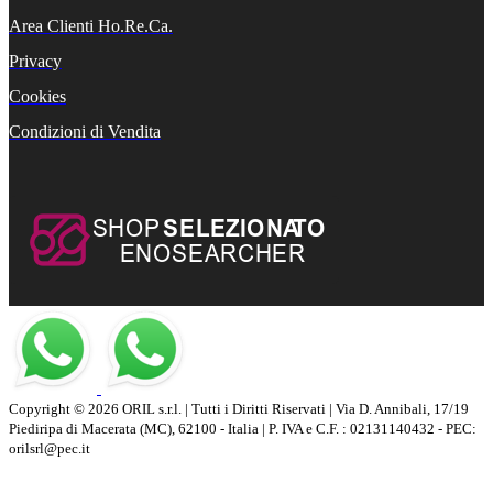
Area Clienti Ho.Re.Ca.
Privacy
Cookies
Condizioni di Vendita
Copyright © 2026 ORIL s.r.l. | Tutti i Diritti Riservati | Via D. Annibali, 17/19
Piediripa di Macerata (MC), 62100 - Italia | P. IVA e C.F. : 02131140432 - PEC:
orilsrl@pec.it