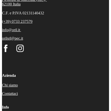
62100
Italia
C.F. e P.IVA 02131140432
(+39) 0733 237579
info@oril.it
orilsrl@pec.it
Azienda
Chi siamo
Contattaci
Info