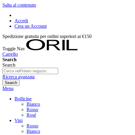
Salta al contenuto
Accedi
Crea un Account
Spedizione gratuita per ordini superiori ai €150
Toggle Nav
Carrello
Search
Search
Ricerca avanzata
Search
Menu
Bollicine
Bianco
Rosso
Rosé
Vini
Rosso
Bianco