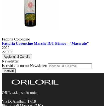
Fattoria Coroncino
Fattoria Coroncino Marche IGT Bianco - "Macerato"
2022
22,00 €
Aggiungi al Carrello
Newsletter
Iscriviti alla nostra Newsletter:
Iscriviti
ORIL s.r.l. a socio unico
Via D. Annibali, 17/19
Piediripa di Macerata (MC),