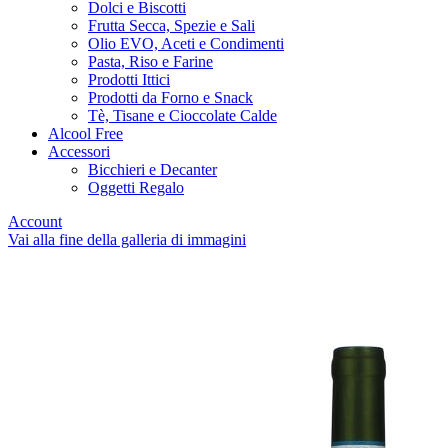
Dolci e Biscotti
Frutta Secca, Spezie e Sali
Olio EVO, Aceti e Condimenti
Pasta, Riso e Farine
Prodotti Ittici
Prodotti da Forno e Snack
Tè, Tisane e Cioccolate Calde
Alcool Free
Accessori
Bicchieri e Decanter
Oggetti Regalo
Account
Vai alla fine della galleria di immagini