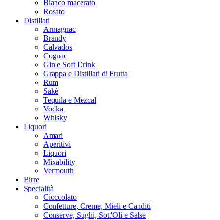
Bianco macerato
Rosato
Distillati
Armagnac
Brandy
Calvados
Cognac
Gin e Soft Drink
Grappa e Distillati di Frutta
Rum
Sakè
Tequila e Mezcal
Vodka
Whisky
Liquori
Amari
Aperitivi
Liquori
Mixability
Vermouth
Birre
Specialità
Cioccolato
Confetture, Creme, Mieli e Canditi
Conserve, Sughi, Sott'Oli e Salse