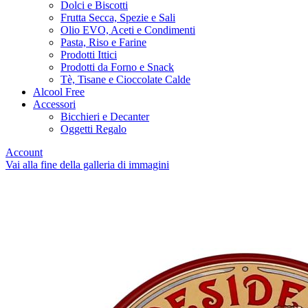
Dolci e Biscotti
Frutta Secca, Spezie e Sali
Olio EVO, Aceti e Condimenti
Pasta, Riso e Farine
Prodotti Ittici
Prodotti da Forno e Snack
Tè, Tisane e Cioccolate Calde
Alcool Free
Accessori
Bicchieri e Decanter
Oggetti Regalo
Account
Vai alla fine della galleria di immagini