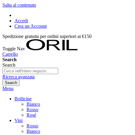
Salta al contenuto
Accedi
Crea un Account
Spedizione gratuita per ordini superiori ai €150
Toggle Nav
Carrello
Search
Search
Ricerca avanzata
Search
Menu
Bollicine
Bianco
Rosso
Rosé
Vini
Rosso
Bianco