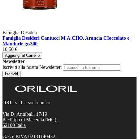
Famiglia Desideri
Famiglia Desideri Cantucci M.A.CHO. Arancia CIoccolato e
Mandorle gr.300
10,50 €
Aggiungi al Carrello
Newsletter
Iscriviti alla nostra Newsletter:
Iscriviti
ORIL s.r.l. a socio unico
Via D. Annibali, 17/19
Piediripa di Macerata (MC),
62100
Italia
C.F. e P.IVA 02131140432