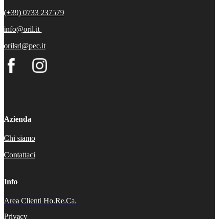
(+39) 0733 237579
info@oril.it
orilsrl@pec.it
Azienda
Chi siamo
Contattaci
Info
Area Clienti Ho.Re.Ca.
Privacy