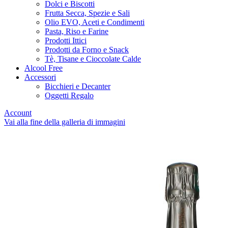
Dolci e Biscotti
Frutta Secca, Spezie e Sali
Olio EVO, Aceti e Condimenti
Pasta, Riso e Farine
Prodotti Ittici
Prodotti da Forno e Snack
Tè, Tisane e Cioccolate Calde
Alcool Free
Accessori
Bicchieri e Decanter
Oggetti Regalo
Account
Vai alla fine della galleria di immagini