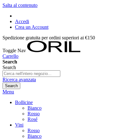
Salta al contenuto
Accedi
Crea un Account
Spedizione gratuita per ordini superiori ai €150
Toggle Nav
Carrello
Search
Search
Ricerca avanzata
Search
Menu
Bollicine
Bianco
Rosso
Rosé
Vini
Rosso
Bianco