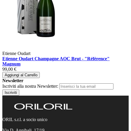
Etienne Oudart
Etienne Oudart Champagne AOC Brut - "Référence"
Magnum
99,00 €
Aggiungi al Carrello
Newsletter
Iscriviti alla nostra Newsletter:
Iscriviti
ORIL s.r.l. a socio unico
Via D. Annibali, 17/19