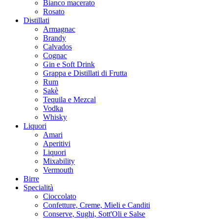
Bianco macerato
Rosato
Distillati
Armagnac
Brandy
Calvados
Cognac
Gin e Soft Drink
Grappa e Distillati di Frutta
Rum
Sakè
Tequila e Mezcal
Vodka
Whisky
Liquori
Amari
Aperitivi
Liquori
Mixability
Vermouth
Birre
Specialità
Cioccolato
Confetture, Creme, Mieli e Canditi
Conserve, Sughi, Sott'Oli e Salse