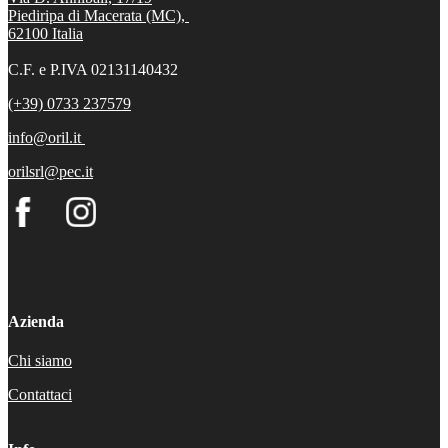
Piediripa di Macerata (MC),
62100
Italia
C.F. e P.IVA 02131140432
(+39) 0733 237579
info@oril.it
orilsrl@pec.it
Azienda
Chi siamo
Contattaci