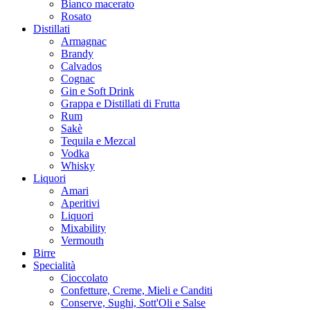
Bianco macerato
Rosato
Distillati
Armagnac
Brandy
Calvados
Cognac
Gin e Soft Drink
Grappa e Distillati di Frutta
Rum
Sakè
Tequila e Mezcal
Vodka
Whisky
Liquori
Amari
Aperitivi
Liquori
Mixability
Vermouth
Birre
Specialità
Cioccolato
Confetture, Creme, Mieli e Canditi
Conserve, Sughi, Sott'Oli e Salse