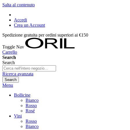
Salta al contenuto
Accedi
Crea un Account
Spedizione gratuita per ordini superiori ai €150
Toggle Nav
Carrello
Search
Search
Ricerca avanzata
Search
Menu
Bollicine
Bianco
Rosso
Rosé
Vini
Rosso
Bianco