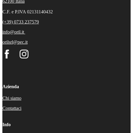
62100
Italia
C.F. e P.IVA 02131140432
(+39) 0733 237579
info@oril.it
orilsrl@pec.it
Azienda
Chi siamo
Contattaci
Info