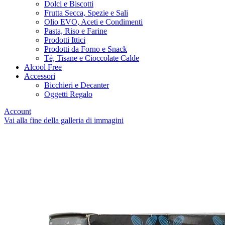
Dolci e Biscotti
Frutta Secca, Spezie e Sali
Olio EVO, Aceti e Condimenti
Pasta, Riso e Farine
Prodotti Ittici
Prodotti da Forno e Snack
Tè, Tisane e Cioccolate Calde
Alcool Free
Accessori
Bicchieri e Decanter
Oggetti Regalo
Account
Vai alla fine della galleria di immagini