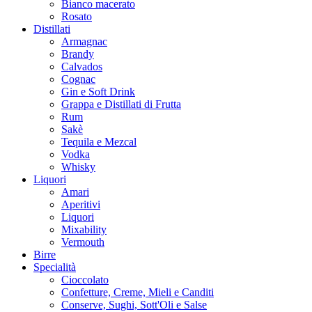
Bianco macerato
Rosato
Distillati
Armagnac
Brandy
Calvados
Cognac
Gin e Soft Drink
Grappa e Distillati di Frutta
Rum
Sakè
Tequila e Mezcal
Vodka
Whisky
Liquori
Amari
Aperitivi
Liquori
Mixability
Vermouth
Birre
Specialità
Cioccolato
Confetture, Creme, Mieli e Canditi
Conserve, Sughi, Sott'Oli e Salse