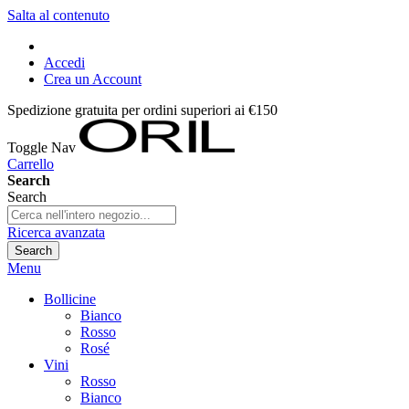
Salta al contenuto
Accedi
Crea un Account
Spedizione gratuita per ordini superiori ai €150
Toggle Nav
Carrello
Search
Search
Ricerca avanzata
Search
Menu
Bollicine
Bianco
Rosso
Rosé
Vini
Rosso
Bianco