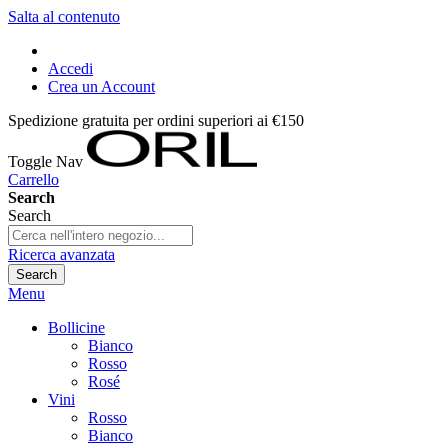
Salta al contenuto
Accedi
Crea un Account
Spedizione gratuita per ordini superiori ai €150
Toggle Nav
Carrello
Search
Search
Ricerca avanzata
Search
Menu
Bollicine
Bianco
Rosso
Rosé
Vini
Rosso
Bianco