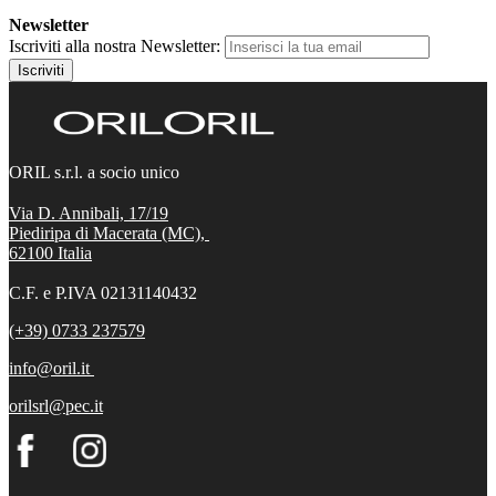
Newsletter
Iscriviti alla nostra Newsletter:
Iscriviti
ORIL s.r.l. a socio unico
Via D. Annibali, 17/19
Piediripa di Macerata (MC),
62100
Italia
C.F. e P.IVA 02131140432
(+39) 0733 237579
info@oril.it
orilsrl@pec.it