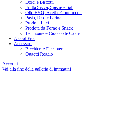
Dolci e Biscotti
Frutta Secca, Spezie e Sali
Olio EVO, Aceti e Condimenti
Pasta, Riso e Farine
Prodotti Ittici
Prodotti da Forno e Snack
Tè, Tisane e Cioccolate Calde
Alcool Free
Accessori
Bicchieri e Decanter
Oggetti Regalo
Account
Vai alla fine della galleria di immagini