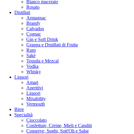
Bianco macerato
Rosato
Distillati
Armagnac
Brandy
Calvados
Cognac
Gin e Soft Drink
Grappa e Distillati di Frutta
Rum
Sakè
Tequila e Mezcal
Vodka
Whisky
Liquori
Amari
Aperitivi
Liquori
Mixability
Vermouth
Birre
Specialità
Cioccolato
Confetture, Creme, Mieli e Canditi
Conserve, Sughi, Sott'Oli e Salse