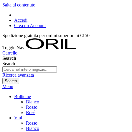
Salta al contenuto
Accedi
Crea un Account
Spedizione gratuita per ordini superiori ai €150
Toggle Nav
Carrello
Search
Search
Ricerca avanzata
Search
Menu
Bollicine
Bianco
Rosso
Rosé
Vini
Rosso
Bianco