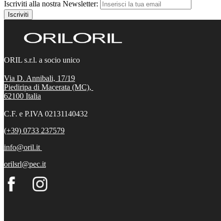
Iscriviti alla nostra Newsletter:
Iscriviti
ORIL s.r.l. a socio unico
Via D. Annibali, 17/19
Piediripa di Macerata (MC),
62100
Italia
C.F. e P.IVA 02131140432
(+39) 0733 237579
info@oril.it
orilsrl@pec.it