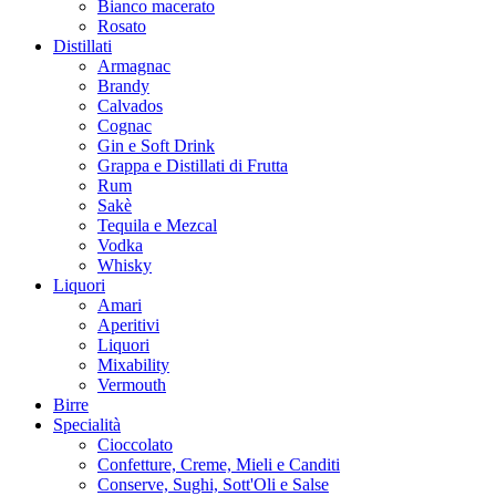
Bianco macerato
Rosato
Distillati
Armagnac
Brandy
Calvados
Cognac
Gin e Soft Drink
Grappa e Distillati di Frutta
Rum
Sakè
Tequila e Mezcal
Vodka
Whisky
Liquori
Amari
Aperitivi
Liquori
Mixability
Vermouth
Birre
Specialità
Cioccolato
Confetture, Creme, Mieli e Canditi
Conserve, Sughi, Sott'Oli e Salse