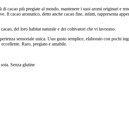
à di cacao più pregiate al mondo, mantenere i suoi aromi originari e rende
ive. Il cacao aromatico, detto anche cacao fine, infatti, rappresenta appen
di cacao, del loro habitat naturale e dei coltivatori che vi lavorano.
perienza sensoriale unica. Uun gusto semplice, elaborato con pochi ingr
io eccellente. Raro, pregiato e amabile.
 soia. Senza glutine