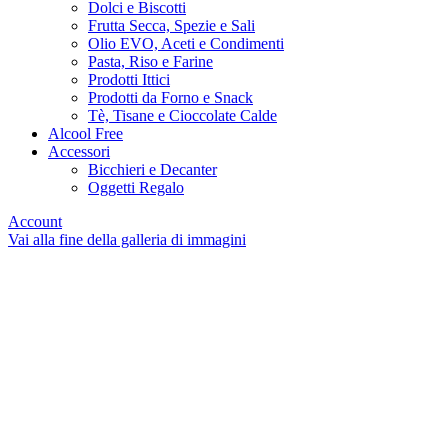
Dolci e Biscotti
Frutta Secca, Spezie e Sali
Olio EVO, Aceti e Condimenti
Pasta, Riso e Farine
Prodotti Ittici
Prodotti da Forno e Snack
Tè, Tisane e Cioccolate Calde
Alcool Free
Accessori
Bicchieri e Decanter
Oggetti Regalo
Account
Vai alla fine della galleria di immagini