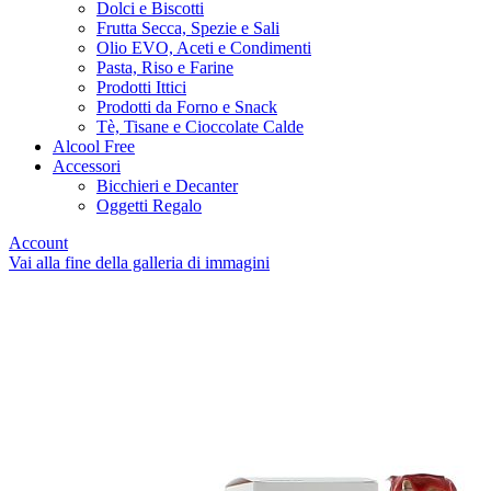
Dolci e Biscotti
Frutta Secca, Spezie e Sali
Olio EVO, Aceti e Condimenti
Pasta, Riso e Farine
Prodotti Ittici
Prodotti da Forno e Snack
Tè, Tisane e Cioccolate Calde
Alcool Free
Accessori
Bicchieri e Decanter
Oggetti Regalo
Account
Vai alla fine della galleria di immagini