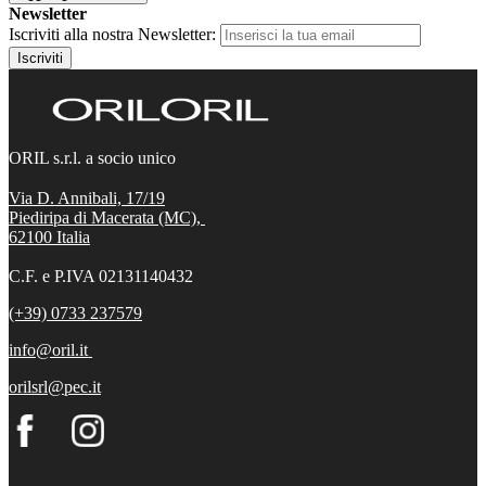
Newsletter
Iscriviti alla nostra Newsletter:
Iscriviti
ORIL s.r.l. a socio unico
Via D. Annibali, 17/19
Piediripa di Macerata (MC),
62100
Italia
C.F. e P.IVA 02131140432
(+39) 0733 237579
info@oril.it
orilsrl@pec.it