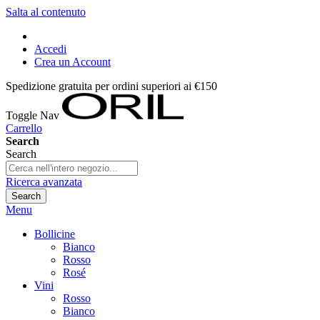
Salta al contenuto
Accedi
Crea un Account
Spedizione gratuita per ordini superiori ai €150
Toggle Nav
Carrello
Search
Search
Ricerca avanzata
Search
Menu
Bollicine
Bianco
Rosso
Rosé
Vini
Rosso
Bianco