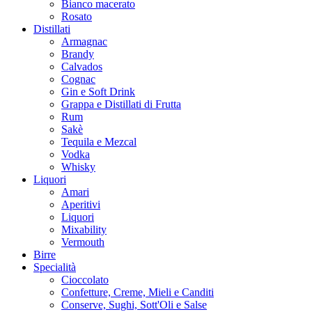
Bianco macerato
Rosato
Distillati
Armagnac
Brandy
Calvados
Cognac
Gin e Soft Drink
Grappa e Distillati di Frutta
Rum
Sakè
Tequila e Mezcal
Vodka
Whisky
Liquori
Amari
Aperitivi
Liquori
Mixability
Vermouth
Birre
Specialità
Cioccolato
Confetture, Creme, Mieli e Canditi
Conserve, Sughi, Sott'Oli e Salse