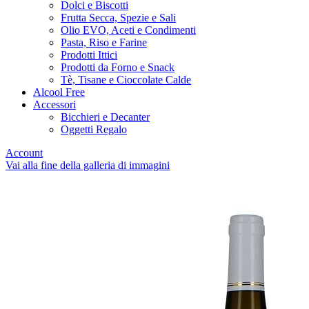
Dolci e Biscotti
Frutta Secca, Spezie e Sali
Olio EVO, Aceti e Condimenti
Pasta, Riso e Farine
Prodotti Ittici
Prodotti da Forno e Snack
Tè, Tisane e Cioccolate Calde
Alcool Free
Accessori
Bicchieri e Decanter
Oggetti Regalo
Account
Vai alla fine della galleria di immagini