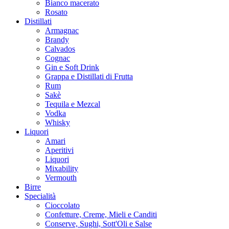
Bianco macerato
Rosato
Distillati
Armagnac
Brandy
Calvados
Cognac
Gin e Soft Drink
Grappa e Distillati di Frutta
Rum
Sakè
Tequila e Mezcal
Vodka
Whisky
Liquori
Amari
Aperitivi
Liquori
Mixability
Vermouth
Birre
Specialità
Cioccolato
Confetture, Creme, Mieli e Canditi
Conserve, Sughi, Sott'Oli e Salse