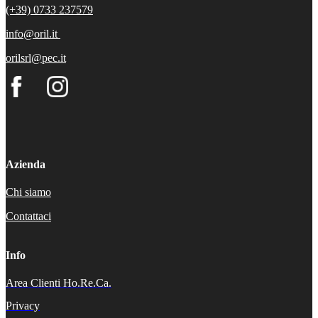
(+39) 0733 237579
info@oril.it
orilsrl@pec.it
Azienda
Chi siamo
Contattaci
Info
Area Clienti Ho.Re.Ca.
Privacy