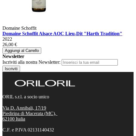
Domaine Schoffit
Domaine Schoffit Alsace AOC Lieu-Dit "Harth Tradition"
2022
26,00 €
Aggiungi al Carrello
Newsletter
Iscriviti alla nostra Newsletter:
Iscriviti
ORIL s.r.l. a socio unico
Via D. Annibali, 17/19
Piediripa di Macerata (MC),
62100
Italia
C.F. e P.IVA 02131140432