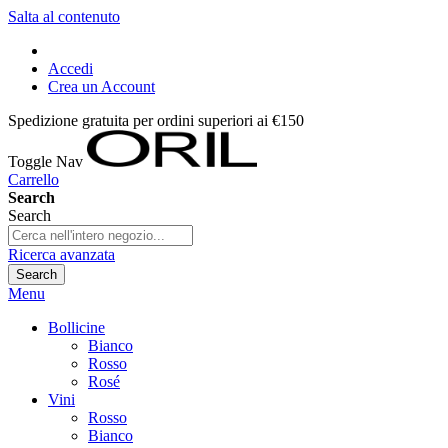
Salta al contenuto
Accedi
Crea un Account
Spedizione gratuita per ordini superiori ai €150
Toggle Nav
Carrello
Search
Search
Ricerca avanzata
Search
Menu
Bollicine
Bianco
Rosso
Rosé
Vini
Rosso
Bianco