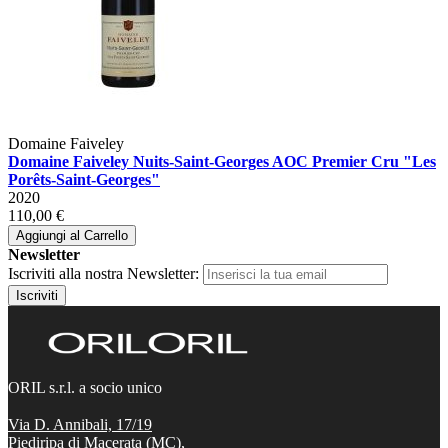
Domaine Faiveley
Domaine Faiveley Nuits-Saint-Georges AOC Premier Cru "Les
Porêts-Saint-Georges"
2020
110,00 €
Aggiungi al Carrello
Newsletter
Iscriviti alla nostra Newsletter:
Iscriviti
ORIL s.r.l. a socio unico
Via D. Annibali, 17/19
Piediripa di Macerata (MC),