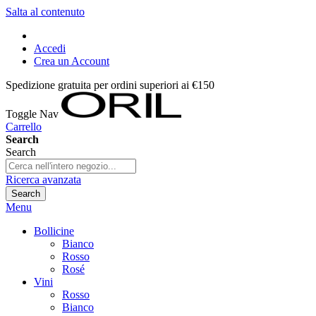
Salta al contenuto
Accedi
Crea un Account
Spedizione gratuita per ordini superiori ai €150
Toggle Nav
Carrello
Search
Search
Ricerca avanzata
Search
Menu
Bollicine
Bianco
Rosso
Rosé
Vini
Rosso
Bianco