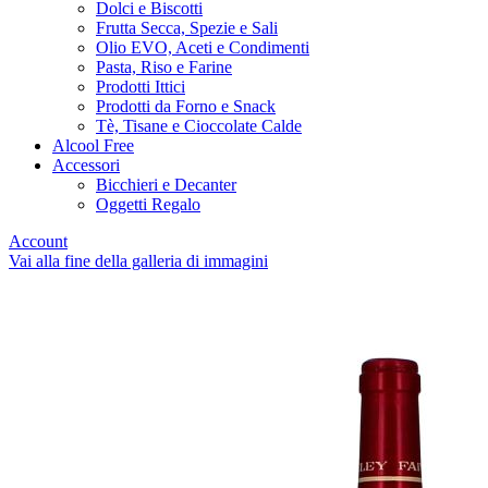
Dolci e Biscotti
Frutta Secca, Spezie e Sali
Olio EVO, Aceti e Condimenti
Pasta, Riso e Farine
Prodotti Ittici
Prodotti da Forno e Snack
Tè, Tisane e Cioccolate Calde
Alcool Free
Accessori
Bicchieri e Decanter
Oggetti Regalo
Account
Vai alla fine della galleria di immagini