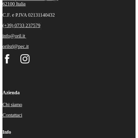
62100
Italia
C.F. e P.IVA 02131140432
(+39) 0733 237579
info@oril.it
orilsrl@pec.it
Azienda
Chi siamo
Contattaci
Info