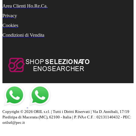
Area Clienti Ho.Re.Ca.
Privacy
Cookies
Condizioni di Vendita
Copyright © 2026 ORIL s.r.l. | Tutti i Diritti Riservati | Via D. Annibali, 17/19
Piediripa di Macerata (MC), 62100 - Italia | P. IVA e C.F. : 02131140432 - PEC:
orilsrl@pec.it