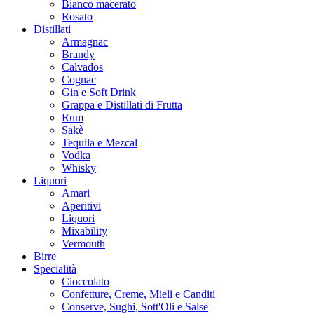
Bianco macerato
Rosato
Distillati
Armagnac
Brandy
Calvados
Cognac
Gin e Soft Drink
Grappa e Distillati di Frutta
Rum
Sakè
Tequila e Mezcal
Vodka
Whisky
Liquori
Amari
Aperitivi
Liquori
Mixability
Vermouth
Birre
Specialità
Cioccolato
Confetture, Creme, Mieli e Canditi
Conserve, Sughi, Sott'Oli e Salse