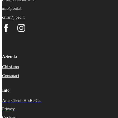
info@oril.it
orilsrl@pec.it
Azienda
Chi siamo
Contattaci
Info
Area Clienti Ho.Re.Ca.
Privacy
Cookies