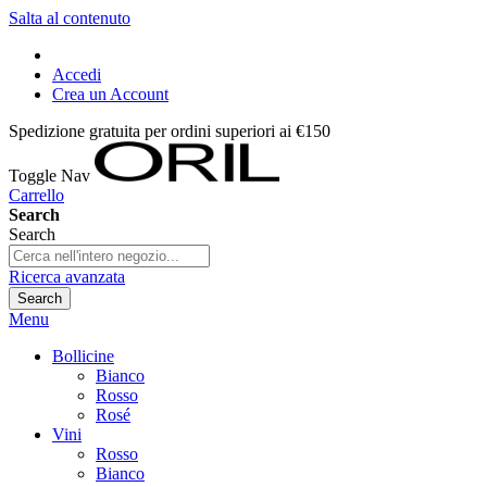
Salta al contenuto
Accedi
Crea un Account
Spedizione gratuita per ordini superiori ai €150
Toggle Nav
Carrello
Search
Search
Ricerca avanzata
Search
Menu
Bollicine
Bianco
Rosso
Rosé
Vini
Rosso
Bianco