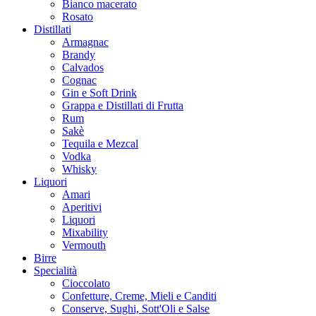
Bianco macerato
Rosato
Distillati
Armagnac
Brandy
Calvados
Cognac
Gin e Soft Drink
Grappa e Distillati di Frutta
Rum
Sakè
Tequila e Mezcal
Vodka
Whisky
Liquori
Amari
Aperitivi
Liquori
Mixability
Vermouth
Birre
Specialità
Cioccolato
Confetture, Creme, Mieli e Canditi
Conserve, Sughi, Sott'Oli e Salse