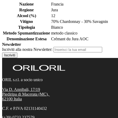
Nazione
Francia
Regione
Jura
Alcool (%)
12
Vitigno
70% Chardonnay - 30% Savagnin
Tipologia
Bianco
Metodo Spumantizzazione
metodo classico
Denominazione Estesa
Crémant du Jura AOC
Newsletter
Iscriviti alla nostra Newsletter:
Iscriviti
ORIL s.r.l. a socio unico
Via D. Annibali, 17/19
Piediripa di Macerata (MC),
62100
Italia
C.F. e P.IVA 02131140432
(+39) 0733 237579